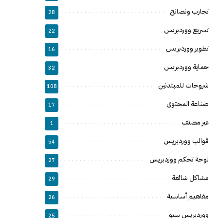
تجارب ونصائح
28
تسريع ووردبريس
22
تطوير ووردبريس
16
حماية ووردبريس
32
شروحات للمبتدئين
108
صناعة المحتوى
17
غير مصنف
1
قوالب ووردبريس
54
لوحة تحكم ووردبريس
27
مشاكل شائعة
29
مفاهيم أساسية
26
ووردبريس سيو
25