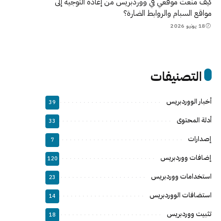
كيف منعت موقعي في ووردبريس من إعادة التوجيه إلى
مواقع السبام والروابط الضارة؟
18 يونيو 2026
التصنيفات
أخبار الووردبريس
39
أدلة المحتوى
33
إصدارات
7
إضافات ووردبريس
120
استخدامات ووردبريس
23
استضافات الووردبريس
14
تثبيت ووردبريس
18