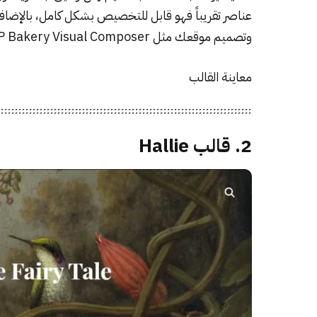
عناصر تقريباً فهو قابل للتخصيص بشكل كامل، بالإضافة إ
وتصميم موقعك مثل WP Bakery Visual Composer و LayerSlider WP و Slider Revolution وغيرها.
معاينة القالب
2. قالب Hallie