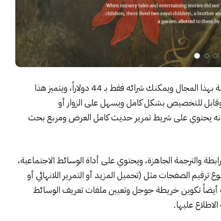
يعد من القوالب الحديثة والمميزة في الووردبريس الخاصة بهذا المجال ويمكنك شرائه فقط بـ 44 دولاراً، ويتميز هذا
وقابل للتخصيص بشكل كامل ويسهل على الزوار أو
أنه يحتوي على شريط تمرير حديث كامل العرض ومربع بحث
 يدعم التعليقات المترابطة والترجمة الجاهزة، ويحتوي على أداة الوسائط الاجتماعية،
 ترقيم الصفحات مثل (تحميل المزيد أو التمرير اللانهائي أو
ك أيضاً تكوين خريطة جوجل وتعيين ملفات تعريف الوسائط
لاطلاع عليها.