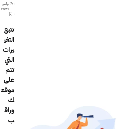
نوفمبر
2021
تتبع
التغي
يرات
التي
تتم
على
موقع
ك
وراق
ب