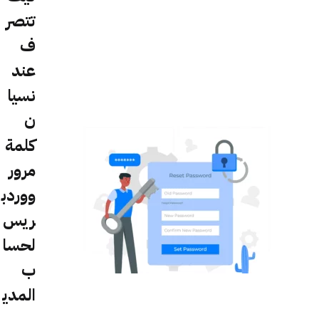
تتصر
ف
عند
نسيا
ن
كلمة
مرور
ووردب
ريس
لحسا
ب
المدي