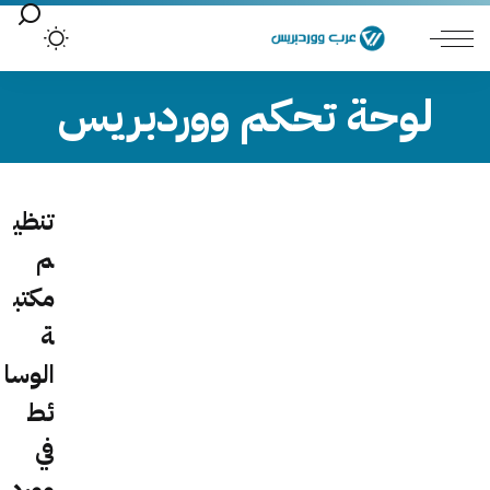
لوحة تحكم ووردبريس
تنظي
م
مكتب
ة
الوسا
ئط
في
وورد