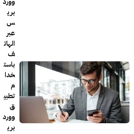
وورد
بري
س
عبر
الهات
ف
باست
خدا
م
تطبي
ق
وورد
بري