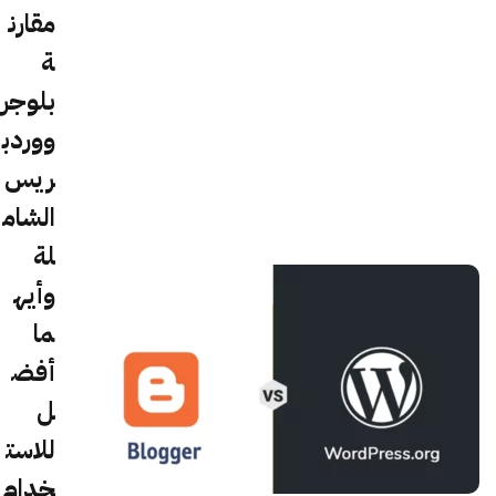
مقارن
ة
بلوجر
ووردب
ريس
الشام
لة
وأيه
ما
أفض
ل
للاست
خدام