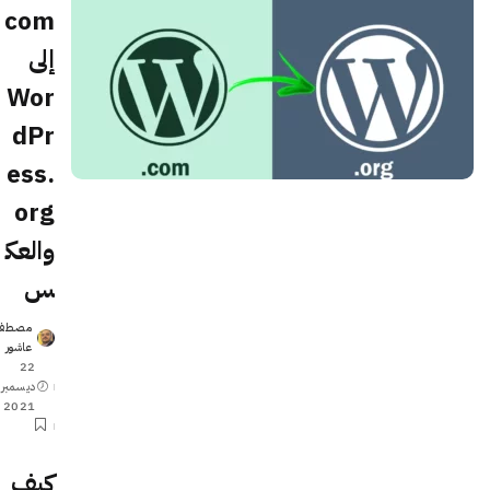
com
إلى
Wor
dPr
ess.
org
والعك
س
مصطف
Posted
عاشور
by
22
ديسمبر
2021
كيف