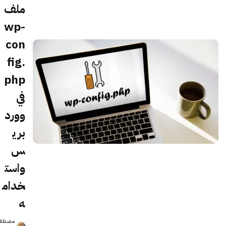
ملف
wp-
con
fig.
php
في
وورد
بري
س
واست
خدام
ه
مصطف