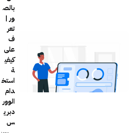
بالص
ور |
تعر
ف
على
كيفي
ة
استخ
دام
الوور
دبري
س
محمد