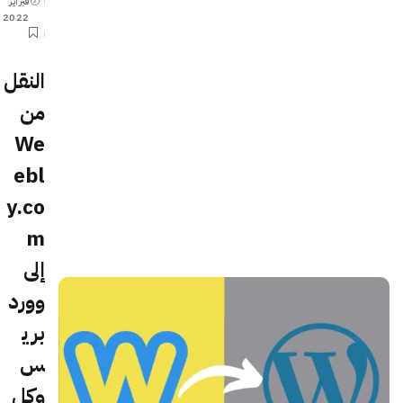
فبراير
2022
النقل
من
We
ebl
y.co
m
إلى
وورد
بري
س
وكل