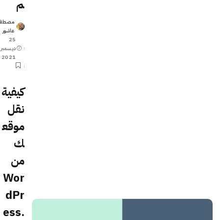
م
مصطف
Posted
عاشور
by
25
ديسمبر
2021
كيفية
نقل
موقع
ك
من
Wor
dPr
ess.