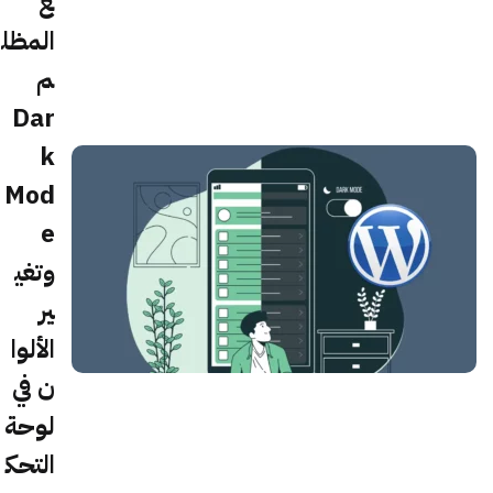
ع
المظل
م
Dar
k
Mod
e
وتغي
ير
الألوا
ن في
لوحة
التحك