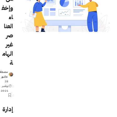
وإخف
اء
العنا
صر
غير
الهام
ة
مصطف
Posted
عاشور
by
28
نوفمبر
2021
إدارة