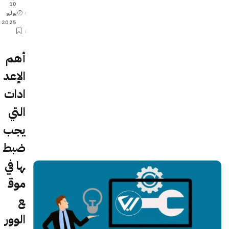
by
10
يوليو
2025
أهم
الإعد
ادات
التي
يجب
ضبط
ها في
موق
ع
الوور