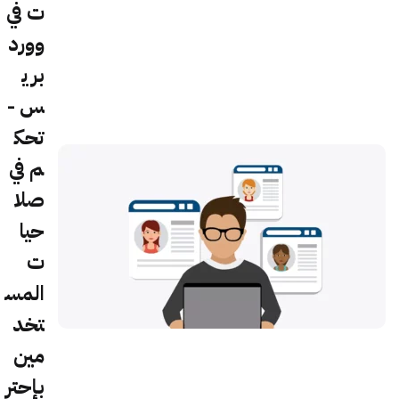
ت في
وورد
بري
س -
تحك
م في
صلا
حيا
ت
المس
تخد
مين
بإحتر