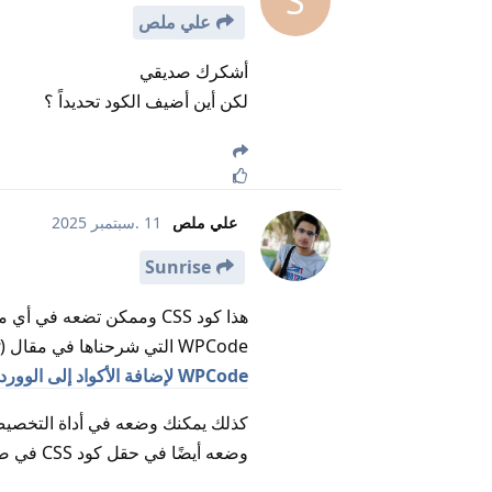
S
علي ملص
أشكرك صديقي
لكن أين أضيف الكود تحديداً ؟
علي ملص
11 .سبتمبر 2025
Sunrise
WPCode التي شرحناها في مقال (
WPCode لإضافة الأكواد إلى الووردبريس
وضعه أيضًا في حقل كود CSS في صفحة تحرير الصفحة الرئيسية في إلمنتور.