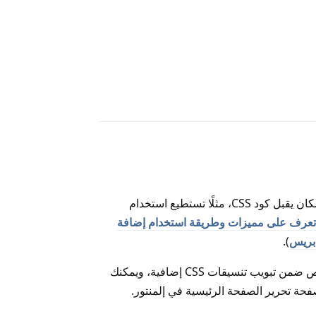
رد
هذا كود CSS وممكن تضعه في أي مكان يقبل كود CSS، مثلًا تستطيع استخدام
تعرف على مميزات وطريقة استخدام إضافة
).
كذلك يمكنك وضعه في أداة التخصيص ضمن تبويب تنسيقات CSS إضافية، ويمكنك