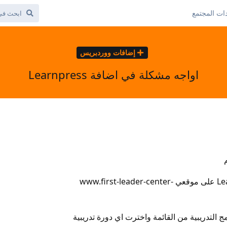
ات المجتمع
إضافات ووردبريس
اواجه مشكلة في اضافة Learnpress
اواجه مشكلة في تشغيل Learnpress على موقعي www.first-leader-center-
التدريبية من القائمة واخترت اي دورة تدريبية