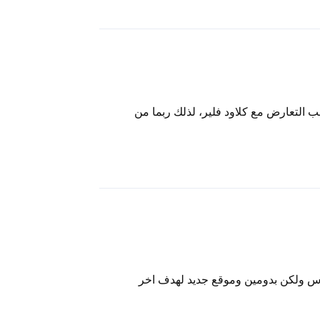
رد
 التعارض مع كلاود فلير، لذلك ربما من
رد
برس ولكن بدومين وموقع جديد لهدف اخر
رد