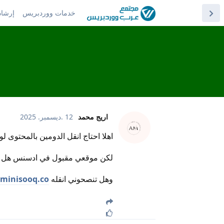
خدمات ووردبريس
إرشاد
اريج محمد
12 .ديسمبر. 2025
اهلا احتاج انقل الدومين بالمحتوى 
لكن موقعي مقبول في ادسنس هل لو
وهل تنصحوني انقله
minisooq.co