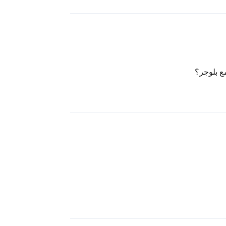
ع بلوجر؟
رد
رد