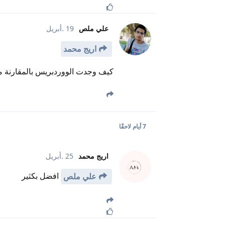
علي ملص
19 .أبريل
اريج محمد
كيف وجدت الووردبريس بالمقارنة م
7 أيام
لاحقًا
اريج محمد
25 .أبريل
افضل بكثير
علي ملص