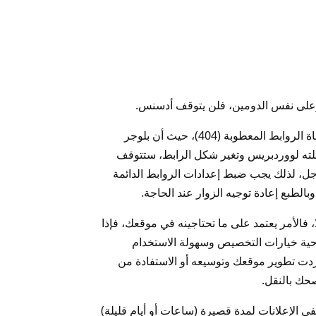
على نفس الدومين، فلن يتوقف أدسنس.
أهم نقطة في عملية النقل هي مراعاة الروابط المعطوبة (404)، حيث أن بلوجر
نقلته لووردبريس وتغير شكل الرابط، ستتوقف
ل، لذلك يجب ضبط إعدادات الروابط الدائمة
بالطبع إعادة توجيه الزوار عند الحاجة.
 فالأمر يعتمد على ما تحتاجينه في موقعك، فإذا
احية خيارات التخصيص وسهولة الاستخدام
 أردت تطوير موقعك وتوسيعه أو الاستفادة من
حك بالنقل.
في الإعلانات لمدة قصيرة (ساعات أو أيام قليلة)