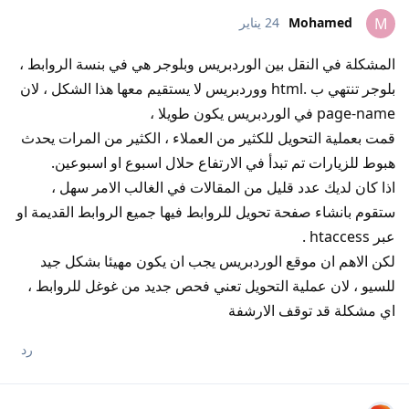
Mohamed
24 يناير
M
المشكلة في النقل بين الوردبريس وبلوجر هي في بنسة الروابط ،
بلوجر تنتهي ب .html ووردبريس لا يستقيم معها هذا الشكل ، لان
page-name في الوردبريس يكون طويلا ،
قمت بعملية التحويل للكثير من العملاء ، الكثير من المرات يحدث
هبوط للزيارات تم تبدأ في الارتفاع حلال اسبوع او اسبوعين.
اذا كان لديك عدد قليل من المقالات في الغالب الامر سهل ،
ستقوم بانشاء صفحة تحويل للروابط فيها جميع الروابط القديمة او
عبر htaccess .
لكن الاهم ان موقع الوردبريس يجب ان يكون مهيئا بشكل جيد
للسيو ، لان عملية التحويل تعني فحص جديد من غوغل للروابط ،
اي مشكلة قد توقف الارشفة
رد