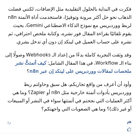
فكرت في البداية بالحلول التقليدية مثل الإضافات، لكنني فضلت
الذهاب نحو حل أكثر مرونة وتوفيرًا، فاستخدمت أداة الأتمتة n8n
لربط ووردبريس مع نموذج الذكاء الاصطناعي Gemini، بحيث
يقوم تلقائيًا بقراءة المقال فور نشره، وكتابة ملخص احترافي، ثم
نشره على حساب العميل في لينكد إن دون أي تدخل بشري.
وقد وثقت التجربة كاملة بدءًا من إعداد الـ Webhooks وصولًا إلى
بناء الـ Workflow، في هذا المقال الشامل:
كيف أتمتتُّ نشر
ملخصات لمقالات ووردبريس على لينكد إن عبر n8n
؟
وأود أن أعرف من واقع تجاربكم، هل سبق وحاولتم ربط
ووردبريس بأدوات أتمتة خارجية مثل n8n أو Zapier؟ وما هي
أكثر العمليات التي نجحتم في أتمتتها سواء في النشر أو المبيعات
أو غير ذلك)؟ وما هي الصعوبات التي واجهتكم؟
رد