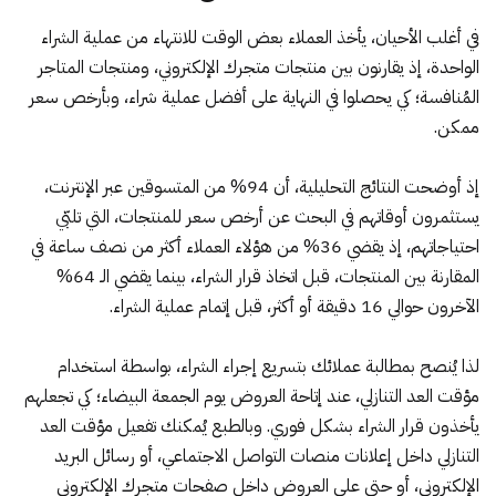
في أغلب الأحيان، يأخذ العملاء بعض الوقت للانتهاء من عملية الشراء
الواحدة، إذ يقارنون بين منتجات متجرك الإلكتروني، ومنتجات المتاجر
المُنافسة؛ كي يحصلوا في النهاية على أفضل عملية شراء، وبأرخص سعر
ممكن.
إذ أوضحت النتائج التحليلية، أن
94% من المتسوقين عبر الإنترنت
،
يستثمرون أوقاتهم في البحث عن أرخص سعر للمنتجات، التي تلبّي
احتياجاتهم، إذ يقضي 36% من هؤلاء العملاء أكثر من نصف ساعة في
المقارنة بين المنتجات، قبل اتخاذ قرار الشراء، بينما يقضي الـ 64%
الآخرون حوالي 16 دقيقة أو أكثر، قبل إتمام عملية الشراء.
لذا يُنصح بمطالبة عملائك بتسريع إجراء الشراء، بواسطة استخدام
مؤقت العد التنازلي، عند إتاحة العروض يوم الجمعة البيضاء؛ كي تجعلهم
يأخذون قرار الشراء بشكل فوري. وبالطبع يُمكنك تفعيل مؤقت العد
التنازلي داخل إعلانات منصات التواصل الاجتماعي، أو رسائل البريد
الإلكتروني، أو حتى على العروض داخل صفحات متجرك الإلكتروني