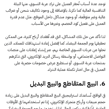
توجد عدة أسباب تُحفز العميل على ترك عربة التسوق، منها البيئة
التنافسية العالية كما ذكرنا، بالإضافة إلى وجود تكاليف شحن أو ضرائب
عالية وغير متوَقَعة، أو وجود مشاكل داخل الموقع، مثل عدم قدرة
العميل على تفعيل كود الخصم، وغيرها من الأسباب.
لذا تأكد من حل تلك المشاكل، التي قد تُفقدك أرباح كثيرة، من الممكن
تحقيقها يوم الجمعة البيضاء. كما يُفضل
إعادة استهدافك للعملاء
، الذين
تخلوا عن عربات التسوق الخاصة بهم، عبر إنشاء إعلانات على منصات
التواصل الاجتماعي، أو بواسطة رسائل البريد الإلكتروني، التي تذكرهم
بمنتجات عربة التسوق. أو تستطيع عرض خصومات حصرية على
العميل، في حال اختار تكملة عملية الشراء.
6. البيع المتقاطع والبيع البديل
في الواقع، تُساعدك استراتيجيتي
البيع المتقاطع
و
البيع البديل
على زيادة
حجم مبيعات وأرباح متجرك الإلكتروني، إذا تم استخدامهما في الأوقات
العادية. إذًا فكيف يكون الحال إذا استخدمتهما يوم الجمعة البيضاء؟