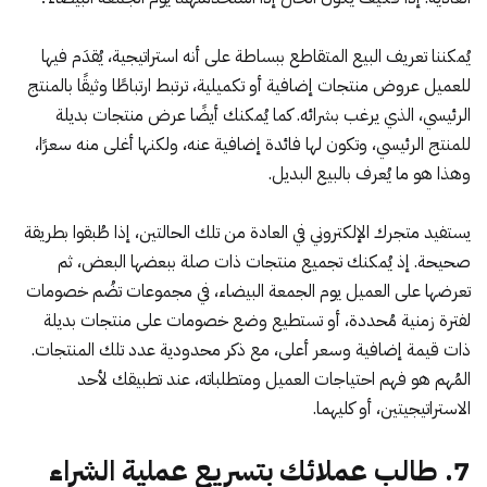
يُمكننا تعريف البيع المتقاطع ببساطة على أنه استراتيجية، يُقدَم فيها
للعميل عروض منتجات إضافية أو تكميلية، ترتبط ارتباطًا وثيقًا بالمنتج
الرئيسي، الذي يرغب بشرائه. كما يُمكنك أيضًا عرض منتجات بديلة
للمنتج الرئيسي، وتكون لها فائدة إضافية عنه، ولكنها أغلى منه سعرًا،
وهذا هو ما يُعرف بالبيع البديل.
يستفيد متجرك الإلكتروني في العادة من تلك الحالتين، إذا طُبقوا بطريقة
صحيحة. إذ يُمكنك تجميع منتجات ذات صلة ببعضها البعض، ثم
تعرضها على العميل يوم الجمعة البيضاء، في مجموعات تضُم خصومات
لفترة زمنية مُحددة، أو تستطيع وضع خصومات على منتجات بديلة
ذات قيمة إضافية وسعر أعلى، مع ذكر محدودية عدد تلك المنتجات.
المُهم هو فهم احتياجات العميل ومتطلباته، عند تطبيقك لأحد
الاستراتيجيتين، أو كليهما.
7. طالب عملائك بتسريع عملية الشراء