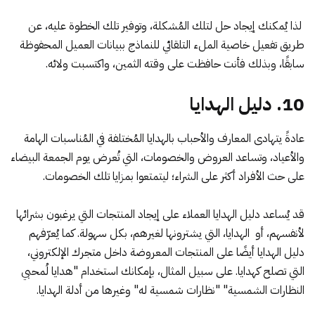
لذا يُمكنك إيجاد حل لتلك المُشكلة، وتوفير تلك الخطوة عليه، عن
طريق تفعيل خاصية الملء التلقائي للنماذج ببيانات العميل المحفوظة
سابقًا، وبذلك فأنت حافظت على وقته الثمين، واكتسبت ولائه.
10. دليل الهدايا
عادةً يتهادى المعارف والأحباب بالهدايا المُختلفة في المُناسبات الهامة
والأعياد، وتساعد العروض والخصومات، التي تُعرض يوم الجمعة البيضاء
على حث الأفراد أكثر على الشراء؛ ليتمتعوا بمزايا تلك الخصومات.
قد يُساعد دليل الهدايا العملاء على إيجاد المنتجات التي يرغبون بشرائها
لأنفسهم، أو الهدايا، التي يشترونها لغيرهم، بكل سهولة. كما يُعرّفهم
دليل الهدايا أيضًا على المنتجات المعروضة داخل متجرك الإلكتروني،
التي تصلح كهدايا. على سبيل المثال، بإمكانك استخدام "هدايا لُمحبي
النظارات الشمسية" "نظارات شمسية له" وغيرها من أدلة الهدايا.