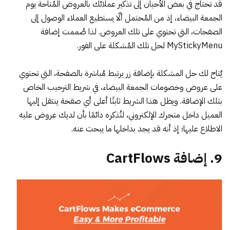
قد تحتاج في بعض الأحيان إلى تذكير عملائك بالعروض المُتاحة يوم
الجمعة البيضاء، إذ من المُحتمل ألّا يستطيع العملاء الوصول إلى
الصفحات، التي تحتوي على تلك العروض. لذا صُممت
إضافة
MyStickyMenu
لحل تلك المُشكلة على الفور.
يُتاح لك حل المشكلة بإضافة زر يرتبط مُباشرة بالصفحة، التي تحتوي
على عروض وخصومات الجمعة البيضاء، في شريط الترحيب الخاص
بتلك الإضافة. ويظل هذا الشريط ثابتًا أعلى أي صفحة ينتقل إليها
العميل داخل متجرك الإلكتروني، لتُذكره دائمًا بأن لديك عروض عليه
الاطلاع عليها؛ إذ أنه قد يجد بداخلها ما يبحث عنه.
9. إضافة CartFlows