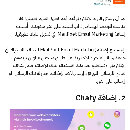
بما أن رسائل البريد الإلكتروني تُعد أحد الطرق المهم تطبيقها خلال
مناسبة الجمعة البيضاء، إذ أنها تُساعد على نشر منتجاتك، أُنشئت
إضافة MailPoet Email Marketing
؛ كي تُسهّل عليك تطبيقها.
إذ تسمح إضافة MailPoet Email Marketing للعملاء بالاشتراك في
خدمة رسائل متجرك الإخبارية، عن طريق تسجيل عناوين بريدهم
الإلكتروني. وتستطيع بعد ذلك الاستعانة بتلك الإضافة عند إنشائك
نماذج للرسائل، التي توّد إرسالها، كما بإمكانك جدولة تلك الرسائل، أو
إرسالها على الفور.
2. إضافة Chaty