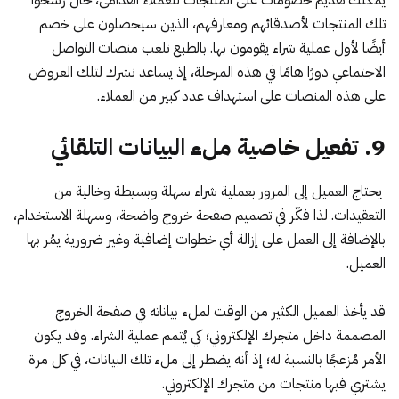
تلك المنتجات لأصدقائهم ومعارفهم، الذين سيحصلون على خصم
أيضًا لأول عملية شراء يقومون بها. بالطبع تلعب منصات التواصل
الاجتماعي دورًا هامًا في هذه المرحلة، إذ يساعد نشرك لتلك العروض
على هذه المنصات على استهداف عدد كبير من العملاء.
9. تفعيل خاصية ملء البيانات التلقائي
يحتاج العميل إلى المرور بعملية شراء سهلة وبسيطة وخالية من
التعقيدات. لذا فكّر في تصميم صفحة خروج واضحة، وسهلة الاستخدام،
بالإضافة إلى العمل على إزالة أي خطوات إضافية وغير ضرورية يمُر بها
العميل.
قد يأخذ العميل الكثير من الوقت لملء بياناته في صفحة الخروج
المصممة داخل متجرك الإلكتروني؛ كي يُتمم عملية الشراء. وقد يكون
الأمر مُزعجًا بالنسبة له؛ إذ أنه يضطر إلى ملء تلك البيانات، في كل مرة
يشتري فيها منتجات من متجرك الإلكتروني.