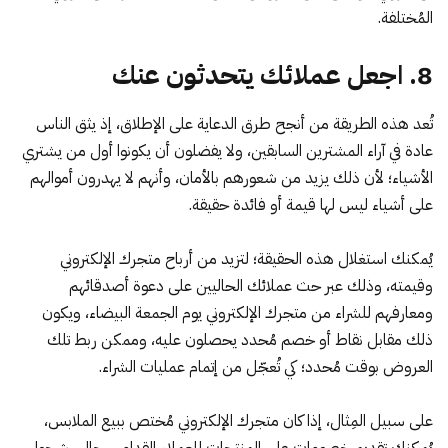
المُختلفة.
8. اجعل عملائك يتحدثون عنك
تُعد هذه الطريقة من أنجح طرق الدعاية على الإطلاق، إذ يثق الناس
عادة في آراء المشترين السابقين، ولا يفضلون أن يكونوا أول من يشتري
الأشياء؛ لأن ذلك يزيد من شعورهم بالأمان، وأنهم لا يهدرون أموالهم
على أشياء ليس لها قيمة أو فائدة حقيقة.
يُمكنك استغلال هذه الحقيقة؛ لتزيد من أرباح متجرك الإلكتروني
وقيمته، وذلك عبر حث عملائك الحاليين على دعوة أصدقائهم
ومعارفهم للشراء من متجرك الإلكتروني يوم الجمعة البيضاء، ويكون
ذلك مقابل نقاط أو خصم مُحدد يحصلون عليه، وممكن ربط تلك
العروض بوقت مُحدد؛ كي تُعجّل من إتمام عمليات الشراء.
على سبيل المِثال، إذا كان متجرك الإلكتروني مُختص ببيع الملابس،
يُمكنك تقديم خصومات على المنتجات للعملاء القدامى، حال رشحوا