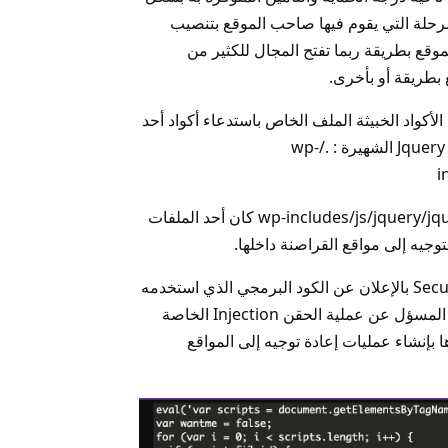
رحلة التي يقوم فيها صاحب الموقع بتنصيب
موقع بطريقة ربما تفتح المجال للكثير من
 بطريقة أو بأخرى.
الأكواد الخبيثة الملف الخاص باستدعاء أكواد أحد
مكتبات لغة Javascript وهي مكتبة Jquery الشهيرة : ./wp-
i
أيضا الملف ./wp-includes/js/jquery/jquery-migrate.min.js كان أحد الملفات
لتوجيه إلى مواقع القراصنة داخلها.
قام فريق التأمين الخاص بإضافة Secuiri بالإعلان عن الكود البرمجي الذي استخدمه
القراصنة في هذه الثغرة، وهو الكود المسؤل عن عملية الحقن Injection الخاصة
ها بإنشاء عمليات إعادة توجيه إلى المواقع