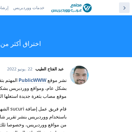
خدمات ووردبريس
إرشاد
اختراق أكثر من 9 ألاف موقع ووردبريس، المشكلة في النظام أم في المستخدم
عبد الفتاح الطيب
22 .يونيو 2022
نشر موقع
PublicWWW
المهتم بتق
موقع مصاب بثغرة جديدة استغلها ا
قام فريق
باستخدام ووردبريس بنشر تقرير شام
من مواقع ووردبريس، وخصوصا تلك الت