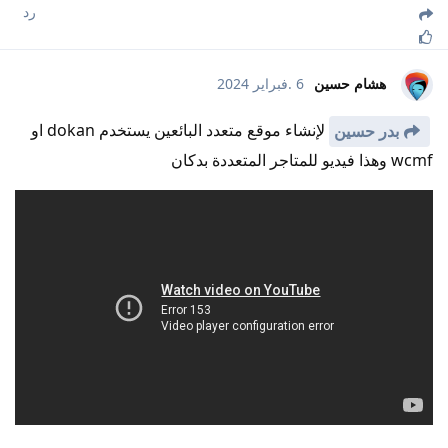
رد
هشام حسين
6 .فبراير 2024
لإنشاء موقع متعدد البائعين يستخدم dokan او
بدر حسين
wcmf وهذا فيديو للمتاجر المتعددة بدكان