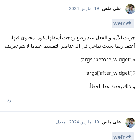
علي ملص
19 .مارس 2024
wefr
جربت الآن، وبالفعل عند وضع ودجت أسفلها يكون محتوىً فيها.
أعتقد ربما يحدث تداخل في الـ عناصر التقسيم عندما لا يتم تعريف
$args['before_widget'];
$args['after_widget'];
ولذلك يحدث هذا الخطأ.
رد
علي ملص
19 .مارس 2024
معدل
wefr