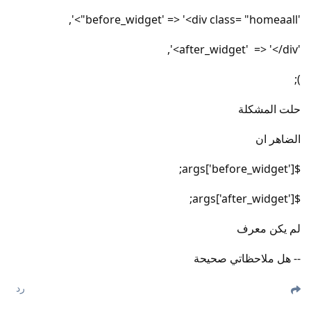
'before_widget' => '<div class= "homeaall">',
'after_widget' => '</div>',
);
حلت المشكلة
الضاهر ان
$args['before_widget'];
$args['after_widget'];
لم يكن معرف
-- هل ملاحظاتي صحيحة
رد