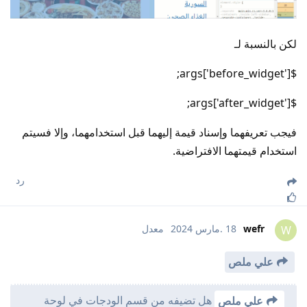
لكن بالنسبة لـ
$args['before_widget'];
$args['after_widget'];
فيجب تعريفهما وإسناد قيمة إليهما قبل استخدامهما، وإلا فسيتم
استخدام قيمتهما الافتراضية.
رد
wefr
18 .مارس 2024
معدل
W
علي ملص
هل تضيفه من قسم الودجات في لوحة
علي ملص