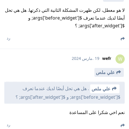
لا هو معطل، لكن ظهرت المشكلة الثانية التي ذكرتها. هل هي تحل
أيضًا لديك عندما تعرف $args['before_widget']; و
$args['after_widget']; ؟
رد
wefr
19 .مارس 2024
W
علي ملص
. هل هي تحل أيضًا لديك عندما تعرف
علي ملص
$args['before_widget']; و $args['after_widget']; ؟
نعم اخي شكرا على المساعدة
رد