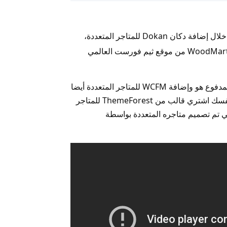
نعم يمكن بسهولة من خلال إضافة دكان Dokan للمتاجر المتعددة،
ويمكنك شراء قالب مثل وودمارت WoodMart من موقع ثيم فورست العالمي
هذا فيديو لدكان ولكن المجاني أما المدفوع هو وإضافة WCFM للمتاجر المتعددة أيضا
المدفوع احترافيين جدا ولكي تريح نفسك اشتري قالب من ThemeForest للمتاجر
ي تم تصميم متاجره المتعددة بواسطة