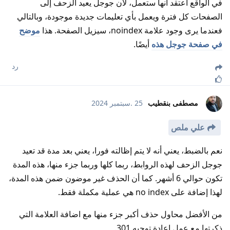
في الواقع أعتقد أنها ستعمل، لأن جوجل يعيد الزحف إلى
الصفحات كل فترة ويعمل بأي تعليمات جديدة موجودة، وبالتالي
فعندما يرى وجود علامة noindex، سيزيل الصفحة. هذا
موضح
في صفحة جوجل هذه
أيضًا.
رد
مصطفى بنقطيب
25 .سبتمبر 2024
علي ملص
نعم بالضبط، يعني أنه لا يتم إظالته فورا، يعني بعد مدة قد تعيد
جوجل الزحف لهذه الروابط، ربما كلها وربما جزء منها، هذه المدة
تكون حوالي 6 أشهر. كما أن الحذف غير موضون ضمن هذه المدة،
لهذا إضافة على no index هي عملية مكملة فقط.
من الأفضل محاول حذف أكبر جزء منها مع اضافة العلامة التي
ذكرتها مع عمل اعادة توجيه 301.