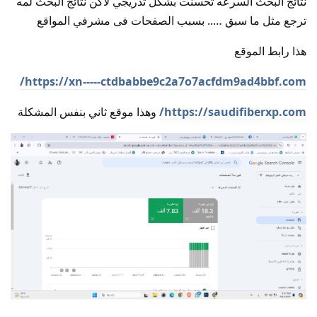
نتائج البحث السرعه تحسنت بشكل تدريجي لاكن نتائج البحث لمه
ترجع مثل ما سبق ….. بسبب الصفحات فى مشرفي المواقع
هذا رابط الموقع
https://xn-----ctdbabbe9c2a7o7acfdm9ad4bbf.com/
https://saudifiberxp.com/
وهذا موقع ثاني بنفس المشكلة