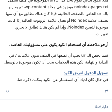
مثلًا الكود التالي يقوم بأخذ كل الـ uri الموجودة في ملف يسمى
noindex-pages.txt موجود في مجلد wp-content، ثم يقارنها
بالـ uri الخاص بالصفحة الحالية، فإذا كان هناك تطابق مع أي منها
يضيف علامة Noindex أو يعدل علامة الروبوت الحالية إذا كانت
موجودة لتصبح Noindex، وإذا لم يكن هناك تطابق لا يجري
تغييرات.
أرجو ملاحظة أن استخدام الكود يكون على مسؤوليتك الخاصة.
فيما يخص الـ uri يجب أن تضعها في الملف بدون علامات / في
البداية والنهاية، لكن هذه العلامات يجب أن تكون موجودة بالوسط.
تسجيل الدخول لعرض الكود
في حال كان لديك أي استفسار عن الكود يمكنك ذكره هنا.
رد
4 أيام
لاحقًا