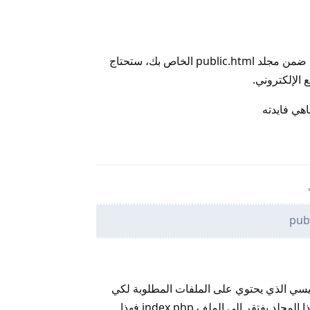
أرى أنك تفتقد إلى ملف index.php ضمن مجلد public.html الخاص بك، ستحتاج
 الإلكتروني.
هي فايدته
رد
 هو المجلد الرئيسي الذي يحتوي على الملفات المطلوبة لكي
يعمل موقعك بشكل صحيح. وكون هذا المجلد يفتقر إلى الملف index.php فهذا