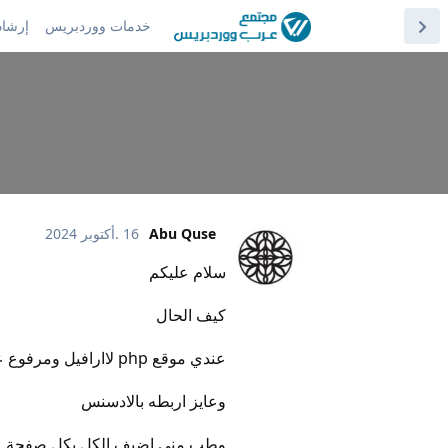
خدمات ووردبريس
إرشاد
Abu Quse
16 .أكتوبر 2024
سلام عليكم
كيف الحال
عندي موقع php لاارافيل ومرفوع على هوستنجر
وعايز اربطه بالادسنس
وطب مني اضيف الكل بكل صفحة