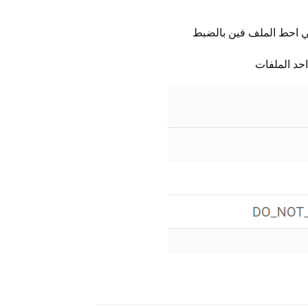
ي احط الملف فين بالضبط
حد الملفات
رد