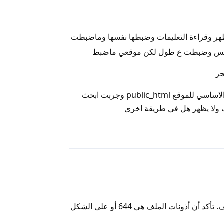
هر وقراءة التعليمات وضبطها نفسها وماضبطت
ريس وضبطت ع طول لكن موقعي ماضبط
جر
واضفت الملف ads.txt الى المجلد الاساسي للموقع public_html وجربت ابحث
ولا يظهر هل في طريقة اخرى
رد
الأغلب أن المشكلة في أذونات الملف. تأكد أن أذونات الملف هي 644 أو على الشكل