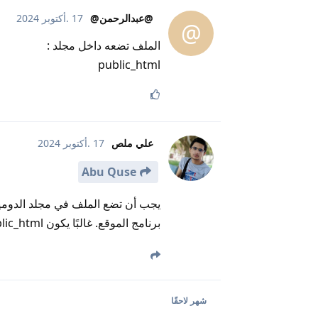
@عبدالرحمن@
17 .أكتوبر 2024
@
الملف تضعه داخل مجلد :
public_html
علي ملص
17 .أكتوبر 2024
Abu Quse
يجب أن تضع الملف في مجلد الدومي
برنامج الموقع. غالبًا يكون public_html أو مجلد ضمنه.
شهر
لاحقًا