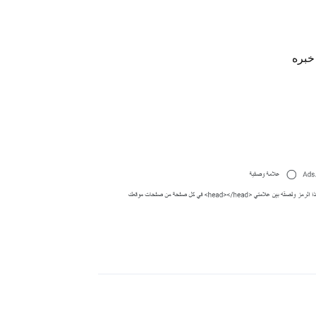
خبره
رد