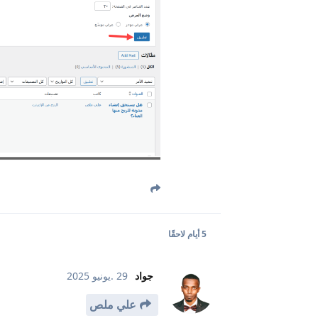
5 أيام
لاحقًا
جواد
29 .يونيو 2025
علي ملص