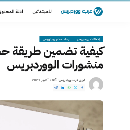
للمبتدئين
أدلة المحتو
إضافات ووردبريس
لوحة تحكم ووردبريس
كيفية تضمين طريقة حس
منشورات الووردبريس
فريق عرب ووردبريس
28 أكتوبر 2021
Posted
by