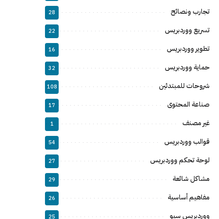
تجارب ونصائح
28
تسريع ووردبريس
22
تطوير ووردبريس
16
حماية ووردبريس
32
شروحات للمبتدئين
108
صناعة المحتوى
17
غير مصنف
1
قوالب ووردبريس
54
لوحة تحكم ووردبريس
27
مشاكل شائعة
29
مفاهيم أساسية
26
ووردبريس سيو
25