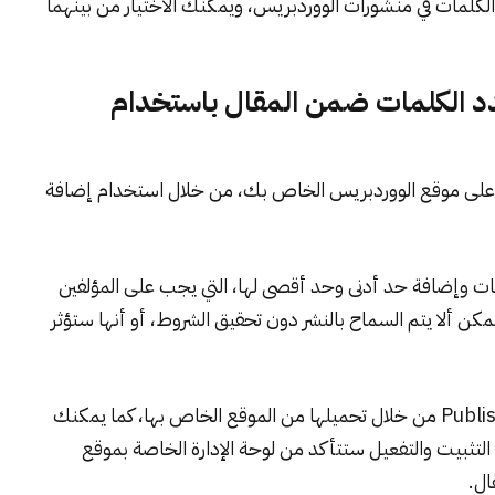
كلمات في منشورات الووردبريس، ويمكنك الاختيار من بينهما
لعدد الكلمات ضمن المقال باستخدام
ُنشر على موقع الووردبريس الخاص بك، من خلال استخدام إضافة
ات وإضافة حد أدنى وحد أقصى لها، التي يجب على المؤلفين
ن ألا يتم السماح بالنشر دون تحقيق الشروط، أو أنها ستؤثر
بداية عليك تثبيت هذه الإضافة PublishPress Checklists من خلال تحميلها من الموقع الخاص بها، كما يمكنك
لتثبيت والتفعيل ستتأكد من لوحة الإدارة الخاصة بموقع
ال.