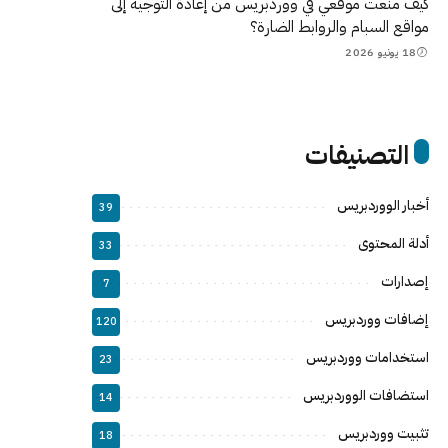
كيف منعت موقعي في ووردبريس من إعادة التوجيه إلى
مواقع السبام والروابط الضارة؟
18 يونيو 2026
التصنيفات
أخبار الووردبريس
39
أدلة المحتوى
33
إصدارات
7
إضافات ووردبريس
120
استخدامات ووردبريس
23
استضافات الووردبريس
14
تثبيت ووردبريس
18