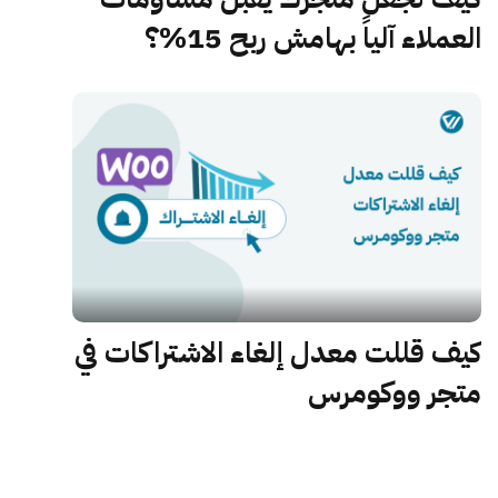
العملاء آلياً بهامش ربح 15%؟
كيف قللت معدل إلغاء الاشتراكات في
متجر ووكومرس