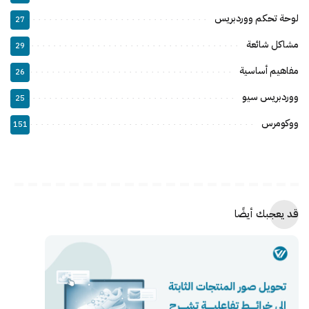
لوحة تحكم ووردبريس
27
مشاكل شائعة
29
مفاهيم أساسية
26
ووردبريس سيو
25
ووكومرس
151
قد يعجبك أيضًا