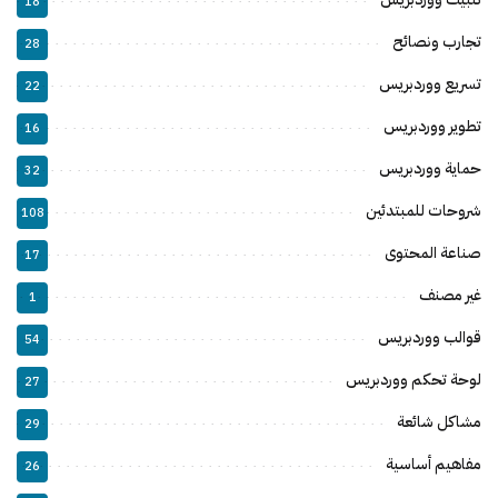
18
تجارب ونصائح
28
تسريع ووردبريس
22
تطوير ووردبريس
16
حماية ووردبريس
32
شروحات للمبتدئين
108
صناعة المحتوى
17
غير مصنف
1
قوالب ووردبريس
54
لوحة تحكم ووردبريس
27
مشاكل شائعة
29
مفاهيم أساسية
26