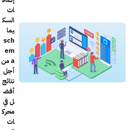
ات
السك
يما
sch
em
a من
أجل
نتائج
أفض
ل في
محرك
ات