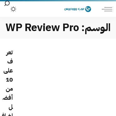
الوسم:
WP Review Pro
تعر
ف
على
10
من
أفض
ل
إضاف