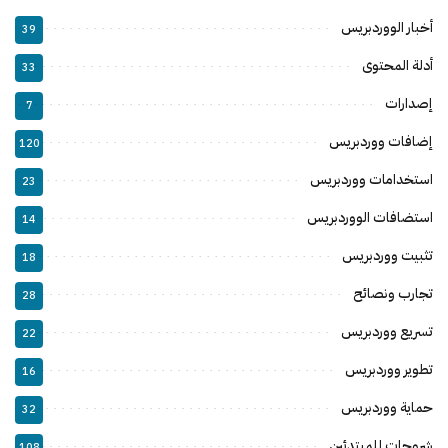
أخبار الووردبريس
39
أدلة المحتوى
33
إصدارات
7
إضافات ووردبريس
120
استخدامات ووردبريس
23
استضافات الووردبريس
14
تثبيت ووردبريس
18
تجارب ونصائح
28
تسريع ووردبريس
22
تطوير ووردبريس
16
حماية ووردبريس
32
شروحات للمبتدئين
108