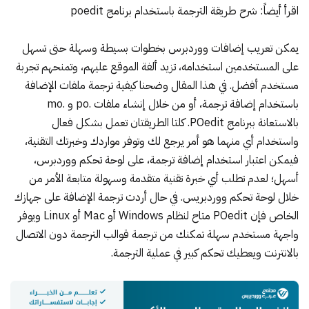
اقرأ أيضاً:
شرح
طريقة
الترجمة
باستخدام
برنامج
poedit
يمكن تعريب إضافات ووردبرس بخطوات بسيطة وسهلة حتى تسهل
على المستخدمين استخدامه، تزيد ألفة الموقع عليهم، وتمنحهم تجربة
مستخدم أفضل. في هذا المقال وضحنا كيفية ترجمة ملفات الإضافة
باستخدام إضافة ترجمة، أو من خلال إنشاء ملفات .po و .mo
بالاستعانة ببرنامج POedit. كلتا الطريقتان تعمل بشكل فعال
واستخدام أي منهما هو أمر يرجع لك وتوفر مواردك وخبرتك التقنية،
فيمكن اعتبار استخدام إضافة ترجمة، على لوحة تحكم ووردبرس،
أسهل؛ لعدم تطلب أي خبرة تقنية متقدمة وسهولة متابعة الأمر من
خلال لوحة تحكم ووردبريس. في حال أردت ترجمة الإضافة على جهازك
الخاص فإن POedit متاح لنظام Windows أو Mac أو Linux ويوفر
واجهة مستخدم سهلة تمكنك من ترجمة قوالب الترجمة دون الاتصال
بالانترنت ويعطيك تحكم كبير في عملية الترجمة.