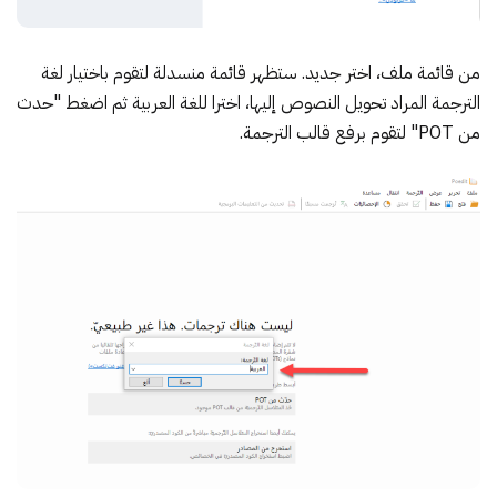
من قائمة ملف، اختر جديد. ستظهر قائمة منسدلة لتقوم باختيار لغة
الترجمة المراد تحويل النصوص إليها، اخترا للغة العربية ثم اضغط "حدث
من POT" لتقوم برفع قالب الترجمة.