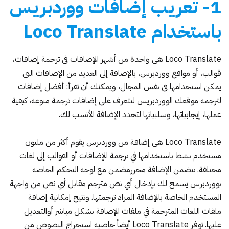
1- تعريب إضافات ووردبريس
باستخدام Loco Translate
Loco Translate هي واحدة من أشهر الإضافات في ترجمة إضافات،
قوالب، أو مواقع ووردبرس، بالإضافة إلى العديد من الإضافات التي
يمكن استخدامها في نفس المجال، ويمكنك أن تقرأ:
أفضل إضافات
لترجمة موقعك الووردبريس
لتتعرف على إضافات ترجمة منوعة، كيفية
عملها، إيجابياتها، وسلبياتها لتحدد الإضافة الأنسب لك.
Loco Translate
هي إضافة من ووردبرس يقوم أكثر من مليون
مستخدم نشط باستخدامها في ترجمة الإضافات أو القوالب إلى لغات
محتلفة. تتضمن الإضافة محررمضمن مع لوحة التحكم الخاصة
بووردبرس يسمح لك بإدخال أي نص مترجم مقابل أي نص من واجهة
المستخدم الخاصة بالإضافة المراد ترجمتها. وتتيح إمكانية إضافة
ملفات اللغات المترجمة في ملفات الإضافة بشكل مباشر أوالتعديل
عليها. توفر Loco Translate أيضاً خاصية استخراج النصوص من