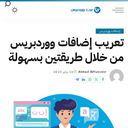
إضافات ووردبريس
تعريب إضافات ووردبريس
من خلال طريقتين بسهولة
Ahmad AlHussein
13 يناير 2023
Posted
by