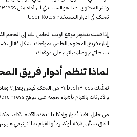
تتحكم في أدوار المستخدم User Roles.
إذا قمت بتطوير موقع الويب الخاص بك إلى الحجم الذي
إدارة فريق المحتوى الخاص بموقعك بشكل فعّال، فستح
نشاطاتهم وصلاحياتهم على موقعك.
لماذا تنظم أدوار فريق ال
تمكّنك PublishPress من التحكم فيم
والأذونات بالقيام بأشياء معينة على موقع WordPress الخاص بك.
من خلال تنفيذ أدوار وإمكانيات هذه الأداة بذكاء، ي
القلق بشأن إتلافه أو كسره أو القيام بما لا ينبغي عليه