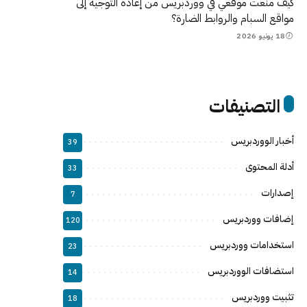
كيف منعت موقعي في ووردبريس من إعادة التوجيه إلى
مواقع السبام والروابط الضارة؟
18 يونيو 2026
التصنيفات
أخبار الووردبريس
39
أدلة المحتوى
33
إصدارات
7
إضافات ووردبريس
120
استخدامات ووردبريس
23
استضافات الووردبريس
14
تثبيت ووردبريس
18