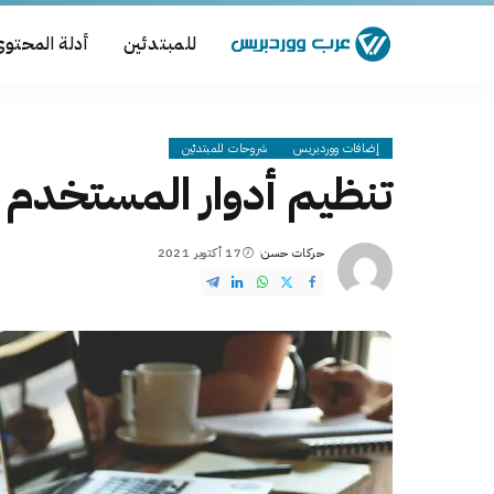
للمبتدئين
أدلة المحتو
إضافات ووردبريس
شروحات للمبتدئين
تنظيم أدوار المستخدم User Roles في ووردبريس
حركات حسن
17 أكتوبر 2021
Posted
by