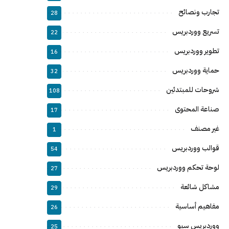
تجارب ونصائح
28
تسريع ووردبريس
22
تطوير ووردبريس
16
حماية ووردبريس
32
شروحات للمبتدئين
108
صناعة المحتوى
17
غير مصنف
1
قوالب ووردبريس
54
لوحة تحكم ووردبريس
27
مشاكل شائعة
29
مفاهيم أساسية
26
ووردبريس سيو
25