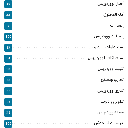
أخبار الووردبريس
39
أدلة المحتوى
33
إصدارات
7
إضافات ووردبريس
120
استخدامات ووردبريس
23
استضافات الووردبريس
14
تثبيت ووردبريس
18
تجارب ونصائح
28
تسريع ووردبريس
22
تطوير ووردبريس
16
حماية ووردبريس
32
شروحات للمبتدئين
108