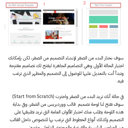
سوف نختار البدء من الصفر لإنشاء التصميم من الصفر، لكن بإمكانك
اختيار الحالة الأولى وهي التصاميم الجاهزة ليفتح لك تصاميم مقترحة
وتبدأ أنت بالتعديل عليها للوصول إلى التصميم والمظهر الذي ترغب
فيه.
في حالة أنك تريد البدء من الصفر واخترت (Start from Scratch)
سوف تفتح لنا لوحة تصميم قالب ووردبريس من الصفر، وفي بداية
هذه اللوحة يطلب منك اختيار الألوان العامة التي تريد تطبيقها على
التصميم وكذلك أنواع الخطوط التي ترغب بها للنصوص داخل القالب
من العناوين الرئيسية والفرعية والمحتوى الداخلي وغيره: