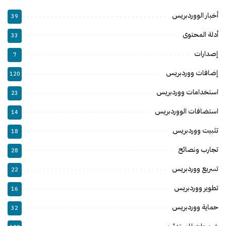
أخبار الووردبريس
39
أدلة المحتوى
33
إصدارات
7
إضافات ووردبريس
120
استخدامات ووردبريس
23
استضافات الووردبريس
14
تثبيت ووردبريس
18
تجارب ونصائح
28
تسريع ووردبريس
22
تطوير ووردبريس
16
حماية ووردبريس
32