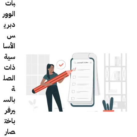
بات
الوور
دبري
س
الأسا
سية
ذات
الصل
ة
بالس
يرفر
باخت
صار