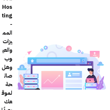
Hos
ting
-
المم
يزات
والعي
وب
وهل
صال
حة
لموق
عك