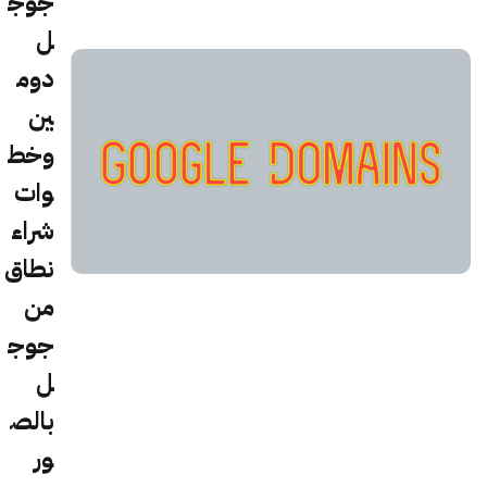
جوج
ل
دوم
ين
وخط
وات
شراء
نطاق
من
جوج
ل
بالص
ور