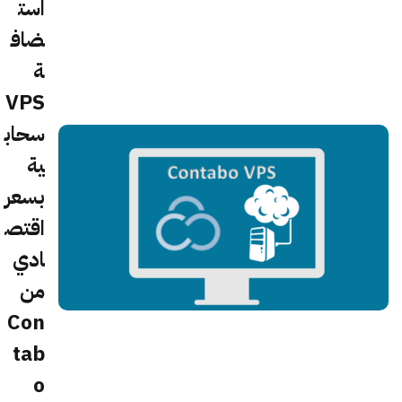
است
ضاف
ة
VPS
سحاب
ية
بسعر
اقتص
ادي
من
Con
tab
o