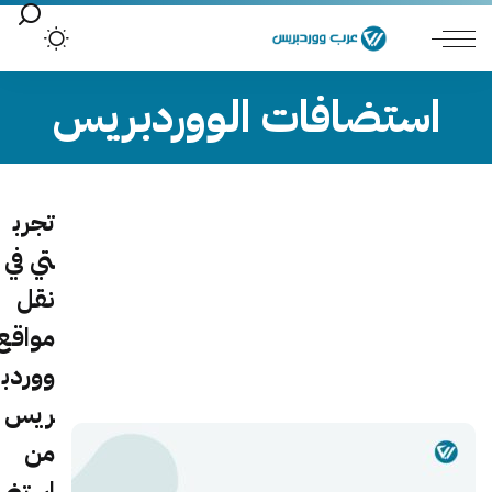
استضافات الووردبريس
تجرب
تي في
نقل
مواقع
ووردب
ريس
من
استضا