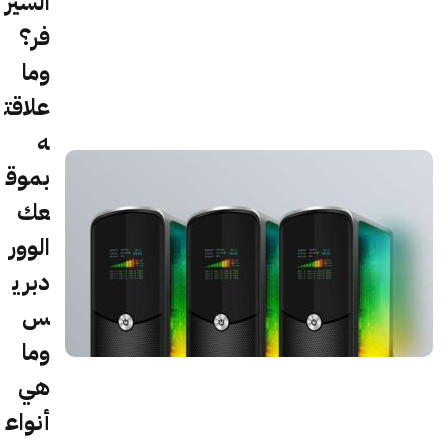
السير
فر؟
وما
علاقت
ه
بموق
عك
الوور
دبري
س
وما
هي
أنواع