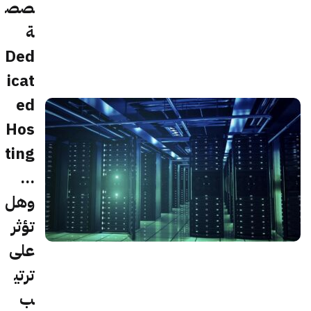
صص
ة
Ded
icat
ed
Hos
ting
...
وهل
تؤثر
على
ترتي
ب