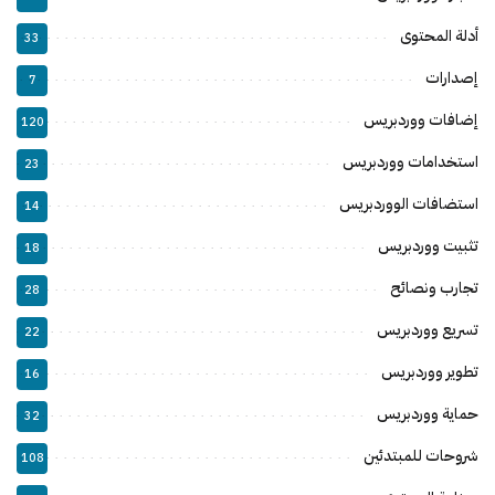
أدلة المحتوى
33
إصدارات
7
إضافات ووردبريس
120
استخدامات ووردبريس
23
استضافات الووردبريس
14
تثبيت ووردبريس
18
تجارب ونصائح
28
تسريع ووردبريس
22
تطوير ووردبريس
16
حماية ووردبريس
32
شروحات للمبتدئين
108