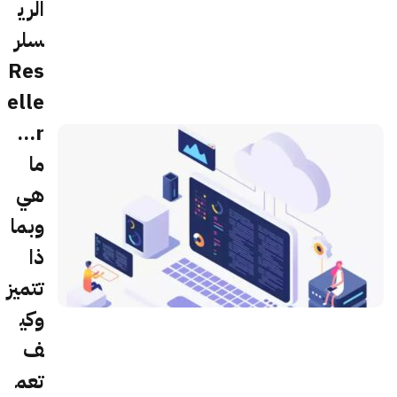
الري
سلر
Res
elle
r...
ما
هي
وبما
ذا
تتميز
وكي
ف
تعم