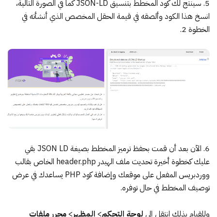
5. سينتج لك كود المخطط بتنسيق JSON-LD كما في الصورة التالية،
انسخ هذا الكود وألصقه في قيمة الحقل المخصص الذي أنشأته في
الخطوة 2.
6. الآن بعد أن قمت بحفظ ترميز المخطط بصيغة JSON LD بقي
عليك كخطوة أخيرة تحديث ملف الهيدر header.php الخاص بقالب
ووردبريس المفعل على موقعك وإضافة كود PHP يساعدك في عرض
توصيف المخطط في حال توفره.
وللقيام بذلك انتقل إلى
لوحة التحكم
>
المظهر
>
محرر ملفات