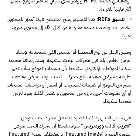
الوصفية في صفحة HTML وتوفير معنى سياقي لعناصر الموقع لجعلها
أكثر قابلية للقراءة.
تنسيق RDFa:
هذا التنسيق يمنح المتصفح فهمًا أعمق للمحتوى
الخاص بك ويضيف وسوم مقروءة من قبل الآلة إلى محتوى مقروء
بشريًا.
وبغض النظر عن نوع المخطط أو التنسيق الذي تستخدمه لإنشاء
الترميز الخاص بك فإن محركات البحث ستفهمه، وعند إضافة مخطط
سكيما لموقعك الإلكتروني ستلاحظ بأن صفحات الموقع بدأت تظهر
بطريقة مميزة في صفحة نتائج محركات البحث، وقد يعرض مقتطف
مميز من الموقع أو تقييمات للمنتجات أو أسعار أو مراجعات المنتجات
أو أي معلومات أخرى بارزة من المحتوى والفضل لذلك يعود لترميز
مخطط سكيما..
على سبيل المثال إذا كتبنا العبارة التالية في محرك بحث جوجل
:
"تعريب قالب ووردبريس"
سوف تلاحظ أن محرك البحث يعرض
الصورة المميزة (Featured Image) والمقتطف المميز (Featured