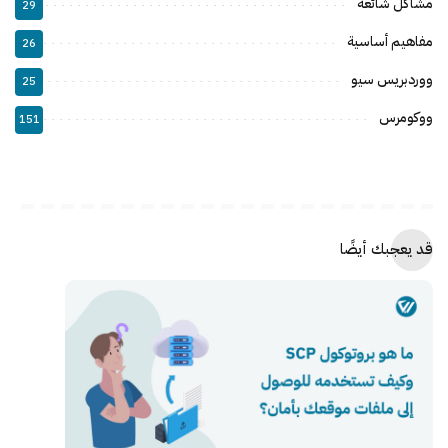
مشاكل شائعة
29
مفاهيم أساسية
26
ووردبريس سيو
25
ووكومرس
151
قد يعجبك أيضًا