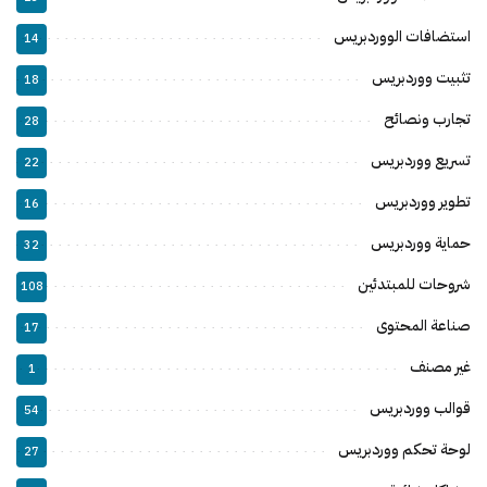
استضافات الووردبريس
14
تثبيت ووردبريس
18
تجارب ونصائح
28
تسريع ووردبريس
22
تطوير ووردبريس
16
حماية ووردبريس
32
شروحات للمبتدئين
108
صناعة المحتوى
17
غير مصنف
1
قوالب ووردبريس
54
لوحة تحكم ووردبريس
27