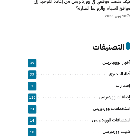
كيف منعت موقعي في ووردبريس من إعادة التوجيه إلى
مواقع السبام والروابط الضارة؟
18 يونيو 2026
التصنيفات
أخبار الووردبريس
39
أدلة المحتوى
33
إصدارات
7
إضافات ووردبريس
120
استخدامات ووردبريس
23
استضافات الووردبريس
14
تثبيت ووردبريس
18