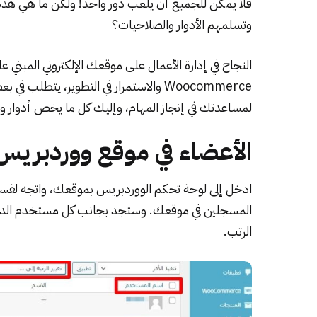
فلا يمكن للجميع أن يلعب دور واحد! ولكن ما هي هذه 
وتسلمهم الأدوار والصلاحيات؟
Woocommerce والاستمرار في التطوير، يتط
لمساعدتك في إنجاز المهام، وإليك كل ما يخص أدوار و
الأعضاء في موقع ووردبريس ordPress
ادخل إلى لوحة تحكم الووردبريس بموقعك، واتجه لقسم
المسجلين في موقعك. وستجد بجانب كل مستخدم الدور (
الرتب.