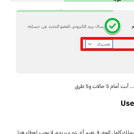
 5 حالات و5 طرق
لك كامل الحق في تغيير أي شيء يريده، لا يجب إعطاء هذا