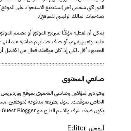
الدور لأي شخص آخر (يستطيع الاستحواذ على الموقع كل
صلاحيات المالك الرئيسي للموقع).
يمكن أن تعطيه مؤقتًا لمبرمج الموقع أو مصمم الموقع 
عليه. وتغيير رتبهم، أو حذف حسابهم مباشرة عند انتهاء
الخطورة أقل، لكن إذا كان موقعك فعال من الأفضل أن 
صانعي المحتوى
وهو دور المؤلفين وصانعي المحتوى بموقع ووردبريس. 
الخاص بموقعك. سواء بطريقة مدفوعة (موظفين، مستقل
يكون ضيف شرف والاسم الدارج هو Guest Blogger. تختلف صلاحيات صانعي المحتوى حسب ثلاث أدوار أساسية:
المحرر Editor