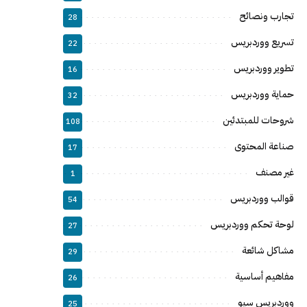
تجارب ونصائح
28
تسريع ووردبريس
22
تطوير ووردبريس
16
حماية ووردبريس
32
شروحات للمبتدئين
108
صناعة المحتوى
17
غير مصنف
1
قوالب ووردبريس
54
لوحة تحكم ووردبريس
27
مشاكل شائعة
29
مفاهيم أساسية
26
ووردبريس سيو
25