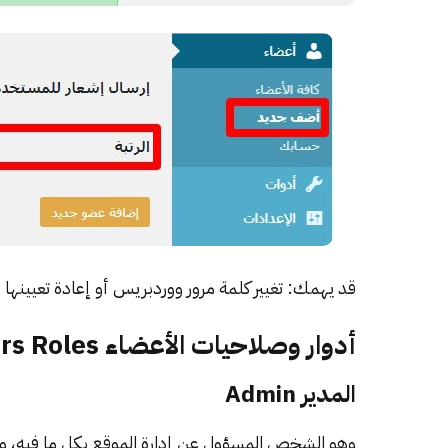
قد يهمك:
تغيير كلمة مرور ووردبريس أو إعادة تعيينها … أنت أمام
أدوار وصلاحيات الأعضاء Users Roles
المدير Admin
وهو الشخص المسؤول عن إدارة الموقع بكل ما فيه، ويم