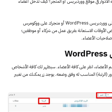
الأدوار في موقع ووردبريس أو المتجر؟ كيف تدخل أعضاء
النجاح في إدارة الأعمال على موقعك الإلكتروني المبني على ووردبريس WordPress أو متجرك على ووكومرس
لب في بعض الأوقات الاستعانة بفريق عمل من شركاء أو موظفين؛
صلاحيات الأعضاء.
W
 الأعضاء، انقر على كافة الأعضاء. سيظهر لك كافة الأشخاص
الرتبة) المناسب له وفق وضعه. يوجد زر يمكنك من تغيير