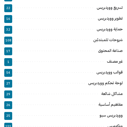
تسريع ووردبريس
22
تطوير ووردبريس
16
حماية ووردبريس
32
شروحات للمبتدئين
108
صناعة المحتوى
17
غير مصنف
1
قوالب ووردبريس
54
لوحة تحكم ووردبريس
27
مشاكل شائعة
29
مفاهيم أساسية
26
ووردبريس سيو
25
ووكومرس
151