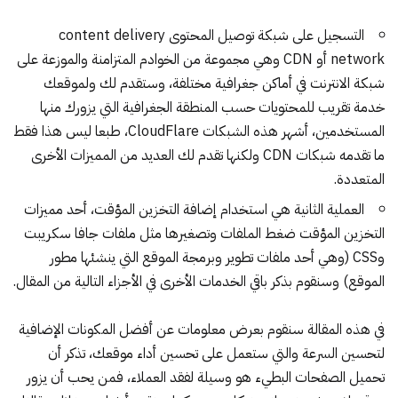
التسجيل على شبكة توصيل المحتوى content delivery
network أو CDN وهي مجموعة من الخوادم المتزامنة والموزعة على
شبكة الانترنت في أماكن جغرافية مختلفة، وستقدم لك ولموقعك
خدمة تقريب للمحتويات حسب المنطقة الجغرافية التي يزورك منها
المستخدمين، أشهر هذه الشبكات CloudFlare، طبعا ليس هذا فقط
ما تقدمه شبكات CDN ولكنها تقدم لك العديد من المميزات الأخرى
المتعددة.
العملية الثانية هي استخدام إضافة التخزين المؤقت، أحد مميزات
التخزين المؤقت ضغط الملفات وتصغيرها مثل ملفات جافا سكريبت
وCSS (وهي أحد ملفات تطوير وبرمجة الموقع التي ينشئها مطور
الموقع) وسنقوم بذكر باقي الخدمات الأخرى في الأجزاء التالية من المقال.
في هذه المقالة سنقوم بعرض معلومات عن أفضل المكونات الإضافية
لتحسين السرعة والتي ستعمل على تحسين أداء موقعك، تذكر أن
تحميل الصفحات البطيء هو وسيلة لفقد العملاء، فمن يحب أن يزور