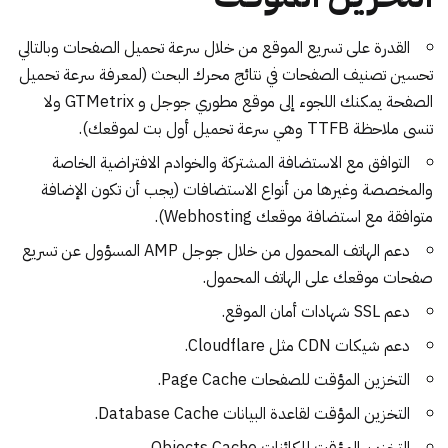
القدرة على تسريع الموقع من خلال سرعة تحميل الصفحات وبالتالي
تحسين تصنيف الصفحات في نتائج محرك البحث (لمعرفة سرعة تحميل
الصفحة يمكنك اللجوء إلى موقع
مطوري
جوجل
و
GTMetrix
ولا
تنسى ملاحظة TTFB وهي سرعة تحميل أول بت لموقعك).
التوافق مع الاستضافة المشتركة والخوادم الافتراضية الخاصة
والمخصصة وغيرها من أنواع الاستضافات (يجب أن تكون الإضافة
متوافقة مع استضافة موقعك Webhosting).
دعم الهاتف المحمول من خلال جوجل AMP المسؤول عن تسريع
صفحات موقعك على الهاتف المحمول.
دعم SSL شهادات أمان الموقع.
دعم شيكات CDN مثل Cloudflare.
التخزين المؤقت للصفحات Page Cache.
التخزين المؤقت لقاعدة البيانات Database Cache.
التخزين المؤقت للكائنات Objects Cache.