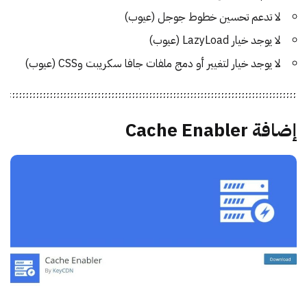
لا تدعم تحسين خطوط جوجل (عيوب)
لا يوجد خيار LazyLoad (عيوب)
لا يوجد خيار لتغيير أو دمج ملفات جافا سكريبت وCSS (عيوب)
إضافة Cache Enabler