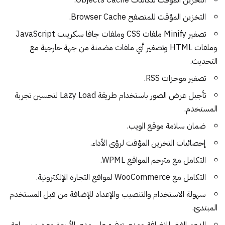
التخزين المؤقت للمتصفح Browser Cache.
تصغير Minify ملفات CSS وملفات جافا سكريبت JavaScript
وملفات HTML وتصغير أي ملفات مضمنة من جهة خارجية مع
التحديث.
تصغير موجزات RSS.
تأجيل عرض الصور باستخدام طريقة Lazy Load لتحسين تجربة
المستخدم.
ضمان سلامة موقع الويب.
إحصائيات التخزين المؤقت لرؤى الأداء.
التكامل مع مترجم المواقع WPML.
التكامل مع WooCommerce لمواقع التجارة الإلكترونية.
سهولة الاستخدام والتنصيب والإعداد للإضافة من قبل المستخدم
المبتدئ.
الدعم الفني للإضافة ومدى توفره على مدى الأربعة وعشرين ساعة