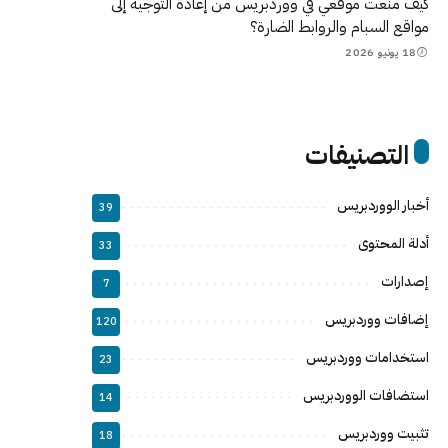
كيف منعت موقعي في ووردبريس من إعادة التوجيه إلى
مواقع السبام والروابط الضارة؟
18 يونيو 2026
التصنيفات
أخبار الووردبريس
39
أدلة المحتوى
33
إصدارات
7
إضافات ووردبريس
120
استخدامات ووردبريس
23
استضافات الووردبريس
14
تثبيت ووردبريس
18