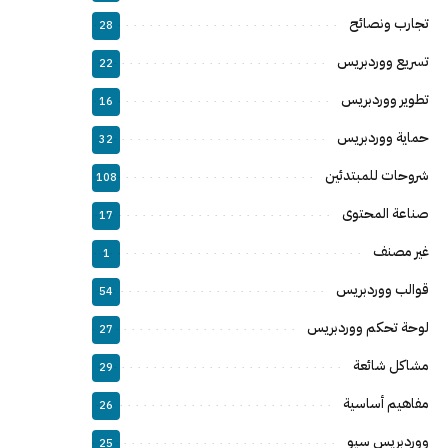
تجارب ونصائح
28
تسريع ووردبريس
22
تطوير ووردبريس
16
حماية ووردبريس
32
شروحات للمبتدئين
108
صناعة المحتوى
17
غير مصنف
1
قوالب ووردبريس
54
لوحة تحكم ووردبريس
27
مشاكل شائعة
29
مفاهيم أساسية
26
ووردبريس سيو
25