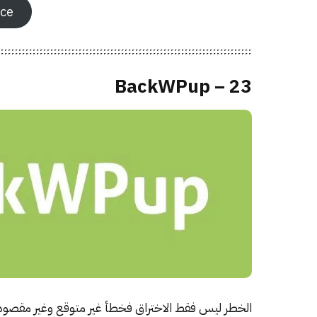
ce
23 – BackWPup
الخطر ليس فقط الاختراق فخطأ غير متوقع وغير مقصود