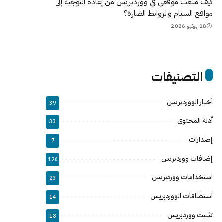
كيف منعت موقعي في ووردبريس من إعادة التوجيه إلى
مواقع السبام والروابط الضارة؟
18 يونيو 2026
التصنيفات
أخبار الووردبريس
39
أدلة المحتوى
33
إصدارات
7
إضافات ووردبريس
120
استخدامات ووردبريس
23
استضافات الووردبريس
14
تثبيت ووردبريس
18