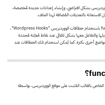
لووردبريس بشكل افتراضي، وإنشاء إعدادات جديدة مُخصصة،
استعانة بالتعديلات المُضافة لهذا الملف.
كما تسمح لكَ الأكواد المكتوبة بملف الـ functions.php باستخدام خطافات الووردبريس "Wordpress Hooks"،
لها والتفاعل معها بشكل تلقائي عند نقاط مُعيّنة مُحددة
ة في مواضع أخرى بكثرة. كما يُمكن استخدام تلك الخطافات عند
ف functions.php داخل المجلد الخاص بالقالب المُثبت على موقع الووردبريس، بواسطة