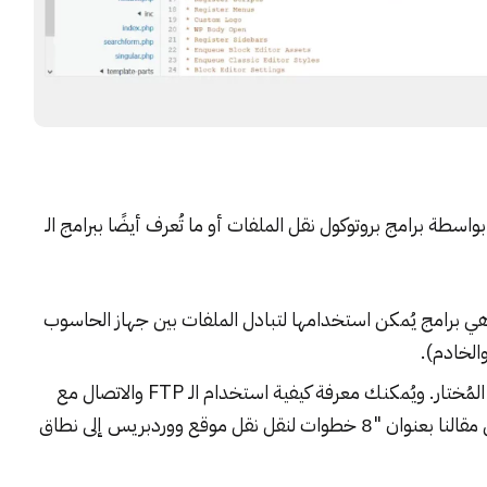
ذلك، باستطاعتك العثور على ملف functions.php بواسطة برامج بروتوكول نقل الملفات أو ما تُعرف أيضًا ببرامج الـ
FT المُناسبة لجهازك (وهي برامج يُمكن استخدامها لتبادل الملفات بين جهاز الحاسوب
الخادم).
بعد ذلك، اتصل مع الخادم بواسطة برنامج الـ FTP المُختار. ويُمكنك معرفة كيفية استخدام الـ FTP والاتصال مع
8 خطوات لنقل نقل موقع ووردبريس إلى نطاق