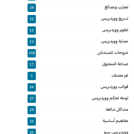
تجارب ونصائح
28
تسريع ووردبريس
22
تطوير ووردبريس
16
حماية ووردبريس
32
شروحات للمبتدئين
108
صناعة المحتوى
17
غير مصنف
1
قوالب ووردبريس
54
لوحة تحكم ووردبريس
27
مشاكل شائعة
29
مفاهيم أساسية
26
ووردبريس سيو
25