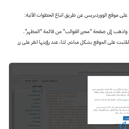
س، واذهب إلى صفحة "محرر القوالب" من قائمة "المظهر".
مُثبت على الموقع بشكل مباشر. لذا، عند رؤيتها انقر على زر