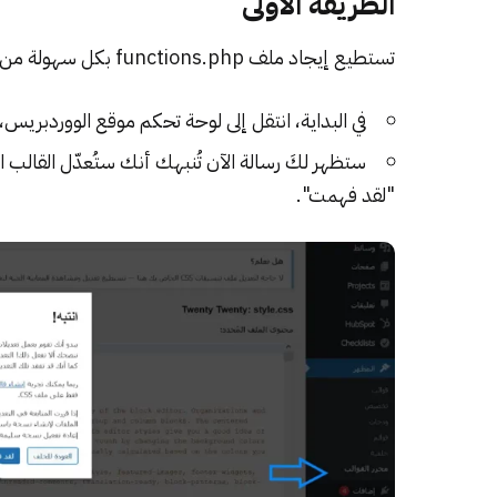
الطريقة الأولى
تستطيع إيجاد ملف functions.php بكل سهولة من على موقع الووردبريس عن طريق اتباع الخطوات الآتية:
في البداية، انتقل إلى لوحة تحكم موقع الووردبري
ستظهر لكَ رسالة الآن تُنبهك أنك ستُعدّل القالب ال
"لقد فهمت".