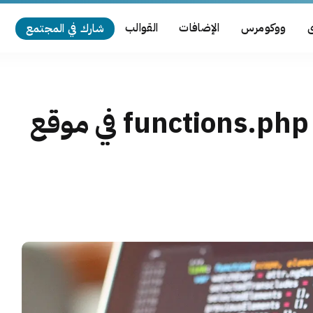
ى
ووكومرس
الإضافات
القوالب
شارك في المجتمع
دليلك الشامل إلى ملف functions.php في موقع