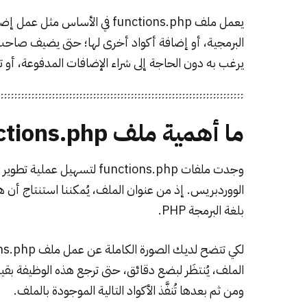
يعمل ملف functions.php في الأساس مثل عمل
إضا
البرمجية، أو إضافة أكواد أخرى لها؛ حتى يضيف صاحب 
يرغب به دون الحاجة إلى شراء الإضافات المدفوعة، أو ت
ما أهمية ملف functions.php؟
وجدت ملفات functions.php لت
الووردبريس. إذ من عنوان الملف، يُمكننا استنتاج أن
بلغة البرمجة PHP.
الملف، يُنتظَر لبضع دقائق، حتى ترجع هذه الوظيفة بقيم
ومن ثم بعدها تُنفَّذ الأكواد التالية الموجودة بالملف.