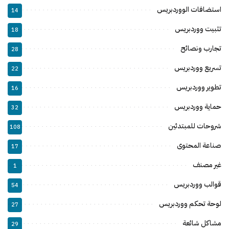
استضافات الووردبريس
14
تثبيت ووردبريس
18
تجارب ونصائح
28
تسريع ووردبريس
22
تطوير ووردبريس
16
حماية ووردبريس
32
شروحات للمبتدئين
108
صناعة المحتوى
17
غير مصنف
1
قوالب ووردبريس
54
لوحة تحكم ووردبريس
27
مشاكل شائعة
29