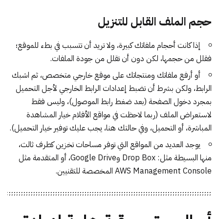
حجم الملف القابل للتنزيل
إذا كانت أحجام ملفاتك كبيرة، ولا تريد أن تتسبب في بطء للموقع؛
فقلل من حجمها، لكن دون أن تقلل من جودة الملفات.
أو أرفع ملفاتك ومنتجاتك على موقع خارجي متخصص، ثم اشبك
الرابط، ولكن بشرط أن تضبط إعدادات الرابط الخارجي لأجل التحميل
بمجرد دخول الصفحة (بعد ضغط رابط الموصول)، وليس فقط
لاستعراض الملف (ربما لاحظت في مواقع الأفلام خيار المشاهدة
المباشرة، أو التحميل، وفي حالتك هنا، يجب عليك توفير خيار التحميل).
يوجد العديد من المواقع التي توفر مساحات تخزين كطرف ثالث،
منها البسيطة مثل: Drop Box وGoogle Drive، أو المتقدمة مثل
AWS Management Console المخصصة للتقنيين.