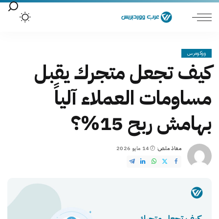
ووكومرس
كيف تجعل متجرك يقبل
مساومات العملاء آلياً
بهامش ربح 15%؟
معاذ ملص
14 مايو 2026
Posted
by