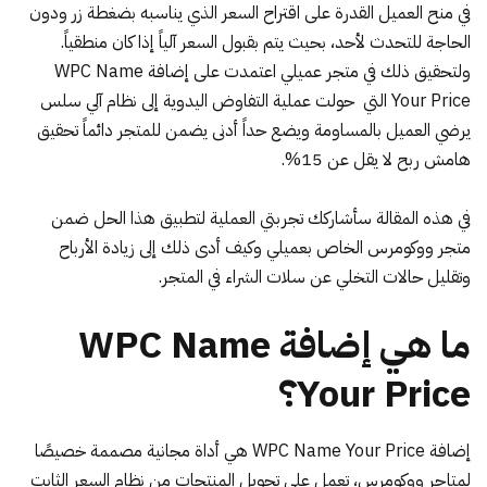
في منح العميل القدرة على اقتراح السعر الذي يناسبه بضغطة زر ودون
الحاجة للتحدث لأحد، بحيث يتم بقبول السعر آلياً إذا كان منطقياً.
ولتحقيق ذلك في متجر عميلي اعتمدت على إضافة WPC Name
Your Price التي حولت عملية التفاوض اليدوية إلى نظام آلي سلس
يرضي العميل بالمساومة ويضع حداً أدنى يضمن للمتجر دائماً تحقيق
هامش ربح لا يقل عن 15%.
في هذه المقالة سأشاركك تجربتي العملية لتطبيق هذا الحل ضمن
متجر ووكومرس الخاص بعميلي وكيف أدى ذلك إلى زيادة الأرباح
وتقليل حالات التخلي عن سلات الشراء في المتجر.
ما هي إضافة WPC Name
Your Price؟
إضافة
WPC Name Your Price
هي أداة مجانية مصممة خصيصًا
لمتاجر ووكومرس، تعمل على تحويل المنتجات من نظام السعر الثابت