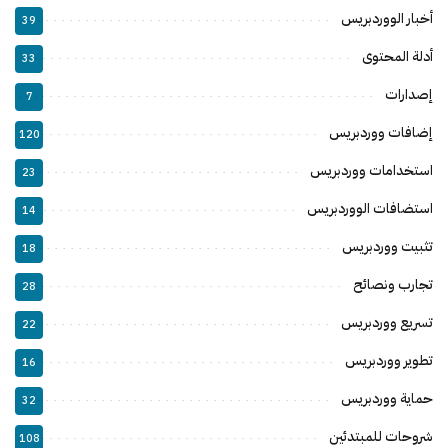
أخبار الووردبريس
39
أدلة المحتوى
33
إصدارات
7
إضافات ووردبريس
120
استخدامات ووردبريس
23
استضافات الووردبريس
14
تثبيت ووردبريس
18
تجارب ونصائح
28
تسريع ووردبريس
22
تطوير ووردبريس
16
حماية ووردبريس
32
شروحات للمبتدئين
108