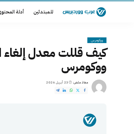
للمبتدئين
أدلة المحتو
ووكومرس
كيف قللت معدل إلغاء ال
ووكومرس
معاذ ملص
23 أبريل 2026
Posted
by