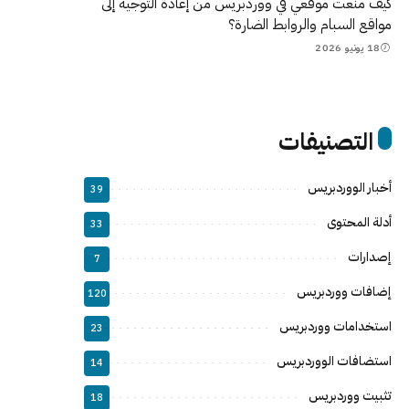
كيف منعت موقعي في ووردبريس من إعادة التوجيه إلى
مواقع السبام والروابط الضارة؟
18 يونيو 2026
التصنيفات
أخبار الووردبريس
39
أدلة المحتوى
33
إصدارات
7
إضافات ووردبريس
120
استخدامات ووردبريس
23
استضافات الووردبريس
14
تثبيت ووردبريس
18