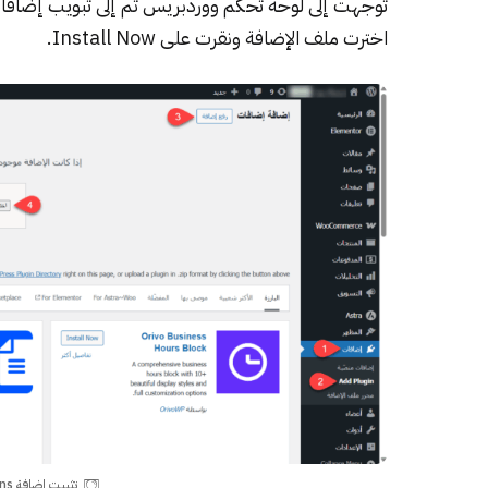
توجهت إلى
لوحة تحكم ووردبريس
ثم إلى تبويب إضاف
اخترت ملف الإضافة ونقرت على Install Now.
تثبيت إضافة WooCommerce Subscriptions