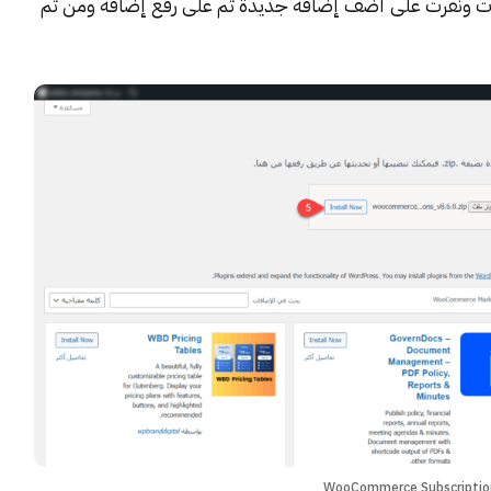
ات ونقرت على أضف إضافة جديدة ثم على رفع إضافة ومن ثم