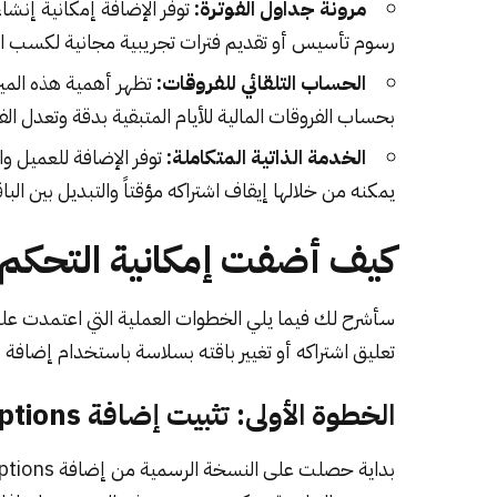
مرونة جداول الفوترة:
توفر الإضافة إمكانية إنشاء
رسوم تأسيس أو تقديم فترات تجريبية مجانية لكسب ال
الحساب التلقائي للفروقات:
تظهر أهمية هذه الميز
بحساب الفروقات المالية للأيام المتبقية بدقة وتعدل الفو
الخدمة الذاتية المتكاملة:
توفر الإضافة للعميل 
يمكنه من خلالها إيقاف اشتراكه مؤقتاً والتبديل بين ال
كيف أضفت إمكانية التحكم ا
سأشرح لك فيما يلي الخطوات العملية التي اعتمدت عل
تعليق اشتراكه أو تغيير باقته بسلاسة باستخدام إضافة WooCommerce Subscriptions:
الخطوة الأولى: تثبيت إضافة WooCommerce Subscriptions وتفعيلها