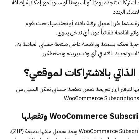
 اشتراكات تتجدد يوميًا أو أسبوعيًا أو سنوياً مع إمكانية إضافة
عملاء الجدد.
ة عندما يقرر العميل ترقية باقته أو تخفيضها، حيث تقوم
اتير القادمة تلقائياً دون أي تدخل يدوي.
واجهة تحكم بسيطة وواضحة داخل صفحة حسابي الخاصة به،
باقات وتجديد باقته في أي وقت يريده وبضغطة زر.
لذاتي بالاشتراكات لموقعي؟
يها لتوفير أزرار صريحة ضمن صفحة حسابي تمكن العميل من
بداية حصلت على النسخة الرسمية من إضافة WooCommerce Subscriptions وبعد تحميل ملفها بصيغة (ZIP)،