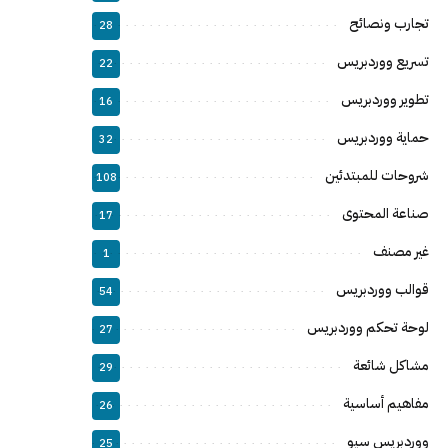
تجارب ونصائح
28
تسريع ووردبريس
22
تطوير ووردبريس
16
حماية ووردبريس
32
شروحات للمبتدئين
108
صناعة المحتوى
17
غير مصنف
1
قوالب ووردبريس
54
لوحة تحكم ووردبريس
27
مشاكل شائعة
29
مفاهيم أساسية
26
ووردبريس سيو
25