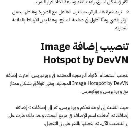
أكثر وبشكل أسرع، زادت ثقته وسرعة اتخاذ قرار الشراء.
تزيد فترة بقاء الزائر، حيث إن التفاعل مع الصورة ونقاطها يجعل
الزائر يقضي وقتًا أطول في صفحة المنتج، وهذا يعزز الارتباط بالعلامة
التجارية.
تنصيب إضافة Image
Hotspot by DevVN
لتجنب استخدام الأكواد البرمجية المعقدة في ووردبريس، اخترت إضافة
Image Hotspot by DevVN
المجانية، وهي تتوافق بشكل ممتاز
مع ووردبريس وووكومرس.
حيث انتقلت إلى
لوحة تحكم ووردبريس
، ثم إلى إضافات > إضافة
إضافة، ثم أدخلت اسم الإضافة في مربع البحث، وبعد ذلك نقرت على
زر التنصيب الآن، ثم بفعلتها بالنقر على زر التفعيل.