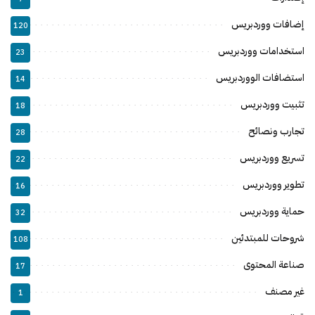
إضافات ووردبريس
120
استخدامات ووردبريس
23
استضافات الووردبريس
14
تثبيت ووردبريس
18
تجارب ونصائح
28
تسريع ووردبريس
22
تطوير ووردبريس
16
حماية ووردبريس
32
شروحات للمبتدئين
108
صناعة المحتوى
17
غير مصنف
1