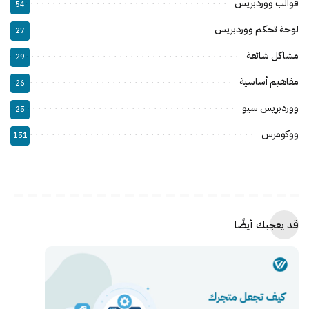
قوالب ووردبريس
54
لوحة تحكم ووردبريس
27
مشاكل شائعة
29
مفاهيم أساسية
26
ووردبريس سيو
25
ووكومرس
151
قد يعجبك أيضًا