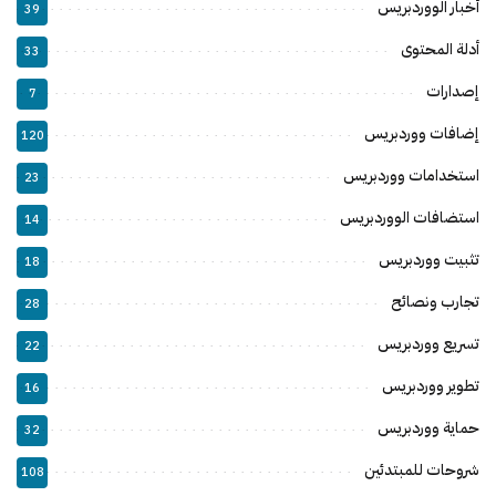
أخبار الووردبريس
39
أدلة المحتوى
33
إصدارات
7
إضافات ووردبريس
120
استخدامات ووردبريس
23
استضافات الووردبريس
14
تثبيت ووردبريس
18
تجارب ونصائح
28
تسريع ووردبريس
22
تطوير ووردبريس
16
حماية ووردبريس
32
شروحات للمبتدئين
108