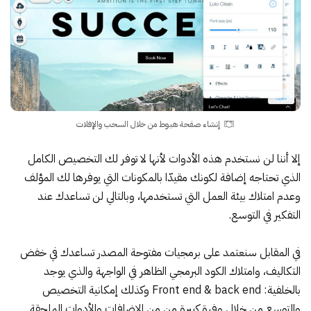
إنشاء صفحة هبوط من خلال السحب والإفلات
إلا أننا لن نستخدم هذه الأدوات لأنها لا توفر لك التخصيص الكامل
الذي تحتاجه إضافة لكونك مقيدّا بالمكونات التي يوفرها لك المؤلف
وعدم امتلاك بيئة العمل التي تستخدمها، وبالتالي لن تساعدك عند
التفكير في التوسع.
في المقابل سنعتمد على برمجيات مفتوحة المصدر تساعدك في خفض
التكاليف، وامتلاك الكود البرمجي الظاهر في الواجهة والذي يوجد
بالخلفية: Front end & back end وكذلك إمكانية التخصيص
والتوسع من خلال وفرة كبيرة من من الإضافات والأدوات الملحقة.