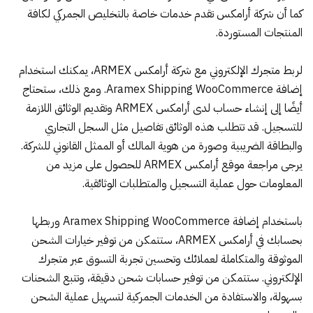
كما أن شركة أرامكس تقدم خدمات خاصة بالتخليص الجمركي لكافة
المنتجات المستوردة.
لربط متجرك الإلكتروني مع شركة أرامكس ARMEX، يمكنك استخدام
إضافة
Aramex Shipping WooCommerce
. ومع ذلك، ستحتاج
أيضًا إلى إنشاء حساب لدى أرامكس ARMEX وتقديم الوثائق اللازمة
للتسجيل. قد تتطلب هذه الوثائق تفاصيل مثل السجل التجاري
والبطاقة الضريبية وصورة من هوية المالك أو الممثل القانوني للشركة.
يرجى مراجعة موقع أرامكس ARMEX للحصول على مزيد من
المعلومات حول عملية التسجيل والمتطلبات الوثائقية.
باستخدام إضافة
Aramex Shipping WooCommerce
وربطها
بحسابك في أرامكس ARMEX، ستتمكن من توفير خيارات الشحن
الموثوقة والمتكاملة لعملائك وتحسين تجربة التسوق عبر متجرك
الإلكتروني. ستتمكن من توفير حسابات شحن دقيقة، وتتبع الشحنات
بسهولة، والاستفادة من الخدمات الجمركية لتسهيل عملية الشحن