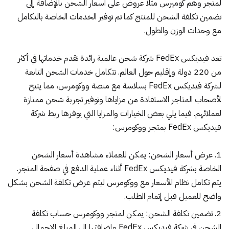
لمتجر وهم كوميرس مثلا عروض على اسعار الشحن بالإضافة إلى
تضمين تكلفة الشحن للمنتج كما تم توفير الخدمات الخاصة بالتكامل
مع وحدات الوزن والطول.
تعد
فيديكس FedEx
شركة شحن عالمية رائدة تقدم خدماتها في أكثر
من 220 دولة وإقليم حول العالم. تتكامل خدمات الشحن التابعة
لشركة فيديكس FedEx بسلاسة مع منصة ووكومرس، مما يتيح
لأصحاب المتاجر الاستفادة من مزاياها وتوفير تجربة شحن ممتازة
لعملائهم. فيما يلي بعض الخيارات والمزايا التي يوفرها ربط شركة
فيديكس FedEx بمتجر ووكومرس:
عرض أسعار الشحن: يمكن للعملاء مشاهدة أسعار الشحن
الخاصة بشركة فيديكس FedEx أثناء عملية الدفع في صفحة المتجر.
يتم تكامل نظام الأسعار مع ووكومرس ليتم عرض تكلفة الشحن بشكل
واضح للعميل قبل إتمام الطلب.
تضمين تكلفة الشحن: يمكن لمتجر ووكومرس حساب تكلفة
الشحن في شركة فيديكس FedEx وإضافتها إلى المبلغ الإجمالي