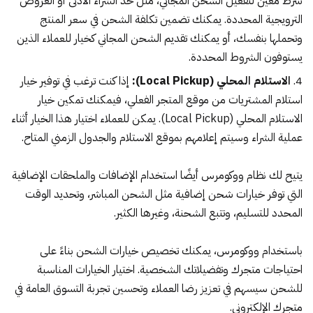
شرط معين لتفعيل الشحن المجاني، مثل حد الشراء الأدنى أو العروض
الترويجية المحددة. يمكنك تضمين تكلفة الشحن في سعر المنتج
وتحملها بنفسك، أو يمكنك تقديم الشحن المجاني كخيار للعملاء الذين
يستوفون الشروط المحددة.
الاستلام المحلي (Local Pickup):
إذا كنت ترغب في توفير خيار
استلام المشتريات من موقع المتجر الفعلي، فيمكنك تمكين خيار
الاستلام المحلي (Local Pickup). يمكن للعملاء اختيار هذا الخيار أثناء
عملية الشراء وسيتم إعلامهم بموقع الاستلام والجدول الزمني المتاح.
يتيح لك نظام ووكومرس أيضًا استخدام الإضافات والملحقات الإضافية
التي توفر خيارات شحن إضافية مثل الشحن المباشر، وتحديد الوقت
المحدد للتسليم، وتتبع الشحنة، وغيرها الكثير.
باستخدام ووكومرس، يمكنك تخصيص خيارات الشحن بناءً على
احتياجات متجرك وتفضيلاتك الشخصية. اختيار الخيارات المناسبة
للشحن سيسهم في تعزيز رضا العملاء وتحسين تجربة التسوق العامة في
متجرك الإلكتروني.