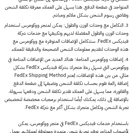
المتواجد في صفحة الدفع. هذا يسهل على العملاء معرفة تكلفة الشحن
وتقاضي رسوم الشحن بشكل ملائم ومباشر.
التكامل مع وحدات الوزن والطول: يمكن لمتجر ووكومرس استخدام
وحدات الوزن والطول المفضلة لديهم وتكييفها مع خدمات شركة
فيديكس FedEx. ستتكامل الإضافات المتوفرة مع ووكومرس مع
هذه الوحدات لتقديم معلومات الشحن الصحيحة والدقيقة للعملاء.
إضافات ووكومرس المتاحة: هناك العديد من الإضافات المتاحة في
ووكومرس التي تسهل ربط متجرك بشركة فيديكس FedEx بشكل
مثالي. من بين هذه الإضافات، يُعتبر
FedEx Shipping Method
إضافة رائعة تقوم بحساب تكلفة الشحن وتضيفها إلى صفحة الدفع
والفاتورة، مما يسهل على العملاء تقدير تكلفة الشحن ودفعها بسهولة.
بالإضافة إلى ذلك، يمكنك أيضًا استخدام برمجيات مخصصة لتخصيص
تجربة الشحن وتكامل متجرك بشكل أكبر مع شركة FedEx.
باستخدام خدمات فيديكس FedEx في متجر ووكومرس، يمكن
لأصحاب المتاجر توفير تجربة شحن متميزة وموثوقة لعملائهم. يعمل