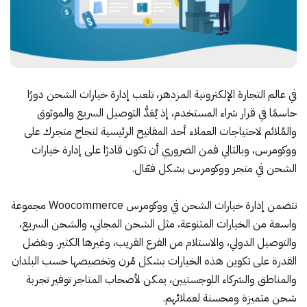
في عالم التجارة الإلكترونية المزدهر، تلعب إدارة خيارات الشحن دورًا
حاسمًا في قرار شراء المستخدم، إذ يُعَدُّ التوصيل السريع والموثوق
والمُلائم لاحتياجات العملاء أحد المفاتيح الرئيسية لنجاح متجرك على
ووكومرس، وبالتالي فمن الضروري أن تكون قادرًا على إدارة خيارات
الشحن في متجر ووكومرس بشكل فعّال.
تتضمن إدارة خيارات الشحن في ووكومرس Woocommerce مجموعة
واسعة من الخيارات المتنوعة، مثل الشحن المجاني، والشحن السريع،
والتوصيل الدولي، والاستلام من الفرع القريب، وغيرها الكثير. وبفضل
القدرة على تكوين هذه الخيارات بشكل مُرن وتخصيصها حسب البلدان
والمناطق والشركاء اللوجستيين، يمكن لأصحاب المتاجر توفير تجربة
شحن متميزة ومحسنة لعملائهم.