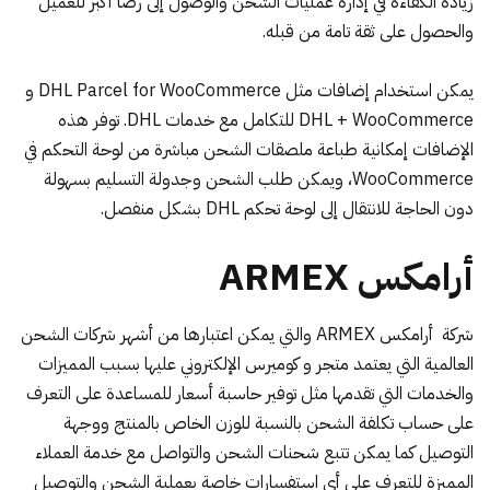
زيادة الكفاءة في إدارة عمليات الشحن والوصول إلى رضا أكبر للعميل
والحصول على ثقة تامة من قبله.
يمكن استخدام إضافات مثل
DHL Parcel for WooCommerce
و
DHL + WooCommerce
للتكامل مع خدمات DHL. توفر هذه
الإضافات إمكانية طباعة ملصقات الشحن مباشرة من لوحة التحكم في
WooCommerce، ويمكن طلب الشحن وجدولة التسليم بسهولة
دون الحاجة للانتقال إلى لوحة تحكم DHL بشكل منفصل.
أرامكس ARMEX
شركة
أرامكس ARMEX
والتي يمكن اعتبارها من أشهر شركات الشحن
العالمية التي يعتمد متجر و كوميرس الإلكتروني عليها بسبب المميزات
والخدمات التي تقدمها مثل توفير حاسبة أسعار للمساعدة على التعرف
على حساب تكلفة الشحن بالنسبة للوزن الخاص بالمنتج ووجهة
التوصيل كما يمكن تتبع شحنات الشحن والتواصل مع خدمة العملاء
المميزة للتعرف على أي استفسارات خاصة بعملية الشحن والتوصيل