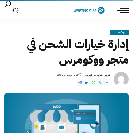
ووكومرس
إدارة خيارات الشحن في
متجر ووكومرس
فريق عرب ووردبريس
22 يونيو 2023
Posted
by