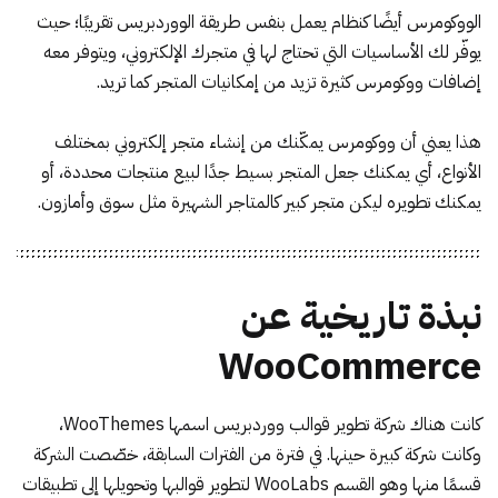
الووكومرس أيضًا كنظام يعمل بنفس طريقة الووردبريس تقريبًا؛ حيث
يوفّر لك الأساسيات التي تحتاج لها في متجرك الإلكتروني، ويتوفر معه
إضافات ووكومرس كثيرة تزيد من إمكانيات المتجر كما تريد.
هذا يعني أن ووكومرس يمكّنك من
إنشاء متجر إلكتروني
بمختلف
الأنواع، أي يمكنك جعل المتجر بسيط جدًا لبيع منتجات محددة، أو
يمكنك تطويره ليكن متجر كبير كالمتاجر الشهيرة مثل سوق وأمازون.
نبذة تاريخية عن
WooCommerce
كانت هناك شركة تطوير قوالب ووردبريس اسمها WooThemes،
وكانت شركة كبيرة حينها. في فترة من الفترات السابقة، خصّصت الشركة
قسمًا منها وهو القسم WooLabs لتطوير قوالبها وتحويلها إلى تطبيقات