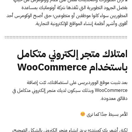
بفضل الجهود التطويرية التي تنّفذها شركة أوتوماتيك بمساعدة
المطوريين سواء كانوا موظفين أو متطوعين؛ حتى أصبح الوكومرس أحد
أقوى وأشهر أنظمة إنشاء المواقع الإلكترونية التجارية.
امتلاك متجر إلكتروني متكامل
باستخدام WooCommerce
بعد تثبيت موقع الووردبريس على استضافتك، ثبّت إضافة
WooCommerce وبذلك سيكون لديك متجر إلكتروني متكامل في
دقائق معدودة.
الأمر بسيط جدًا كما ترى
لكني أشعر بك كمبتدئ يريد إنشاء متجر إلكتروني بالشكل الصحيح،