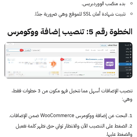
بدء منصّب الووردبريس.
تثبيت شهادة أمان SSL للموقع وهي ضرورية جدًا.
الخطوة رقم 5: تنصيب إضافة ووكومرس
تنصيب الإضافات أسهل مما تتخيل
فهو مكون من 3 خطوات فقط،
وهي:
البحث عن إضافة ووكومرس WooCommerce ضمن الإضافات.
الضغط على التنصيب الآن والانتظار ثواني حتى تظهر كلمة تفعيل
والضغط عليها.