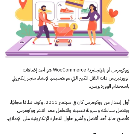
ووكومرس أو بالإنجليزية WooCommerce هو أحد إضافات
الووردبريس ذات الثقل الكبير التي تم تصميمها لإنشاء متجر إلكتروني
باستخدام الووردبريس.
أول إصدار من ووكومرس كان في سبتمبر 2011، وكونه نظامًا مجانيًا،
وبفضل بساطته وسهولة تنصيبه والتعامل معه، انتشر ووكومرس
فأصبح حاليًا أحد أفضل وأشهر حلول التجارة الإلكترونية على الإطلاق.