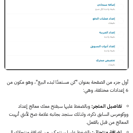
أول جزء من الصفحة بعنوان "كن مستعدًا لبدء البيع"، وهو مكون من
6 إعدادات مختلفة، وهي:
تفاصيل المتجر:
وبالضغط عليها سيفتح معك معالج إعداد
ووكومرس السابق ذكره، ولذلك ستجد بجانبه علامة صح لأنني أنهيت
المعالج من قبل بالفعل.
إضافة منتجاتي:
بالضغط عليها ستتمكن من إضافة منتجاتك إلى