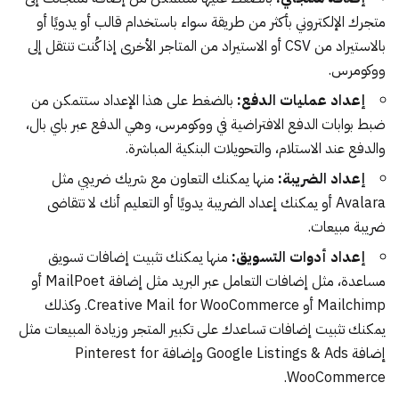
متجرك الإلكتروني بأكثر من طريقة سواء باستخدام قالب أو يدويًا أو
بالاستيراد من CSV أو الاستيراد من المتاجر الأخرى إذا كُنت تنتقل إلى
ووكومرس.
إعداد عمليات الدفع:
بالضغط على هذا الإعداد ستتمكن من
ضبط بوابات الدفع الافتراضية في ووكومرس، وهي الدفع عبر باي بال،
والدفع عند الاستلام، والتحويلات البنكية المباشرة.
إعداد الضريبة:
منها يمكنك التعاون مع شريك ضريبي مثل
Avalara أو يمكنك إعداد الضريبة يدويًا أو التعليم أنك لا تتقاضى
ضريبة مبيعات.
إعداد أدوات التسويق:
منها يمكنك تثبيت إضافات تسويق
مساعدة، مثل إضافات التعامل عبر البريد مثل إضافة MailPoet أو
Mailchimp أو Creative Mail for WooCommerce. وكذلك
يمكنك تثبيت إضافات تساعدك على تكبير المتجر وزيادة المبيعات مثل
إضافة Google Listings & Ads وإضافة Pinterest for
WooCommerce.