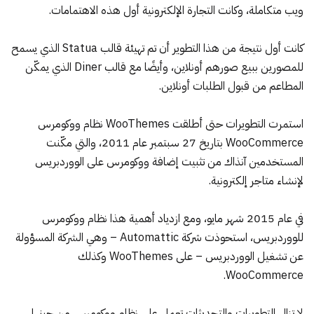
ويب متكاملة، وكانت التجارة الإلكترونية أول هذه الاهتمامات.
كانت أول نتيجة من هذا التطوير أن تم تهيئة قالب Statua الذي يسمح
للمصورين ببيع صورهم أونلاين، وأيضًا مع قالب Diner الذي يمكّن
المطاعم من قبول الطلبات أونلاين.
استمرت التطويرات حتى أطلقت WooThemes نظام ووكومرس
WooCommerce بتاريخ
27 سبتمبر عام 2011
، والتي مكّنت
المستخدمين آنذاك من تثبيت إضافة ووكومرس على الووردبريس
لإنشاء متاجر إلكترونية.
في عام 2015 شهر مايو، ومع ازدياد أهمية هذا نظام ووكومرس
للووردبريس، استحوذت
شركة Automattic
– وهي الشركة المسؤولة
عن تشغيل الووردبريس – على WooThemes وكذلك
WooCommerce.
لا تزال التطويرات والتحديثات تعمل على نظام ووكومرس من حينها