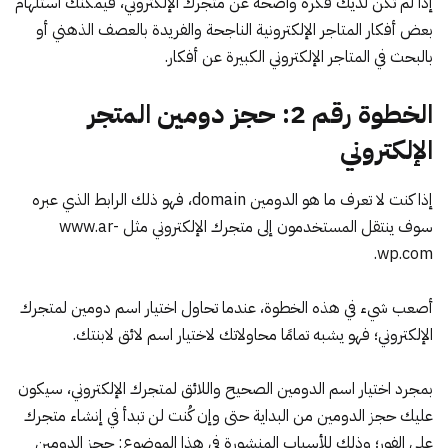
إذا لم تكن لديك فكرة واضحة عن متجرك الإلكتروني، فيمكنك استلهام
بعض
أفكار المتاجر الإلكترونية
الناجحة والفريدة بالعصف الذهني أو
بالبحث في المتاجر الإلكتروني الكبيرة عن أفكار.
الخطوة رقم 2: حجز دومين المتجر
الإلكتروني
إذا كنت لا تعرف
ما هو الدومين
domain، فهو ذلك الرابط الذي عبره
سوف ينتقل المستخدمون إلى متجرك الإلكتروني مثل
www.ar-
.
wp.com
أصعب شيء في هذه الخطوة، عندما تحاول
اختيار اسم دومين لمتجرك
الإلكتروني
؛ فهو يشبه تمامًا محاولاتك لاختيار اسم لائق لابنتك.
بمجرد اختيار اسم الدومين الصحيح واللائق لمتجرك الإلكتروني، سيكون
عليك
حجز الدومين
من البداية حتى وإن كُنت لن تبدأ في إنشاء متجرك
على الفور؛ وذلك للأسباب المنشورة في هذا الموضوع:
حجز الدومين