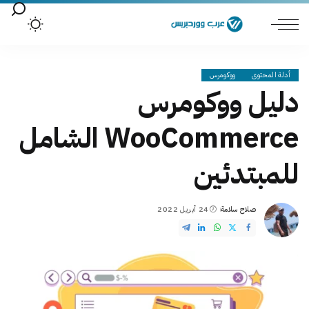
أدلة المحتوى
ووكومرس
دليل ووكومرس
WooCommerce الشامل
للمبتدئين
صلاح سلامة
24 أبريل 2022
Posted
by