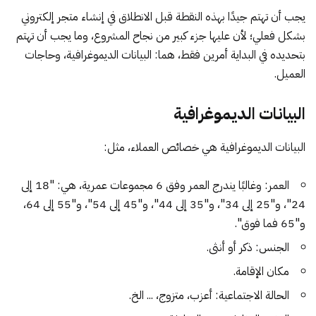
يجب أن تهتم جيدًا بهذه النقطة قبل الانطلاق في إنشاء متجر إلكتروني
بشكل فعلي؛ لأن عليها جزء كبير من نجاح المشروع، وما يجب أن تهتم
بتحديده في البداية أمرين فقط، هما: البيانات الديموغرافية، وحاجات
العميل.
البيانات الديموغرافية
البيانات الديموغرافية هي خصائص العملاء، مثل:
العمر: وغالبًا يندرج العمر وفق 6 مجموعات عمرية، هي: "18 إلى
24"، و"25 إلى 34"، و"35 إلى 44"، و"45 إلى 54"، و"55 إلى 64،
و"65 فما فوق".
الجنس: ذكر أو أنثى.
مكان الإقامة.
الحالة الاجتماعية: أعزب، متزوج، ... الخ.